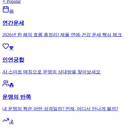
⭐ Popular
📅
연간운세
2026년 한 해의 흐름 총정리! 재물·연애·건강 운세 핵심 체크
💖
인연궁합
AI 스마트 매칭으로 운명의 상대방을 찾아보세요
💑
운명의 반쪽
내 운명의 짝은 어떤 성격일까? 언제, 어디서 만나게 될까?
💰