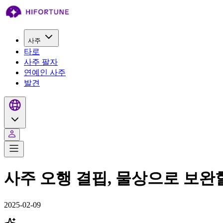
사주
타로
사주 팔자
연예인 사주
발견
사주 오행 결핍, 물상으로 보완
2025-02-09