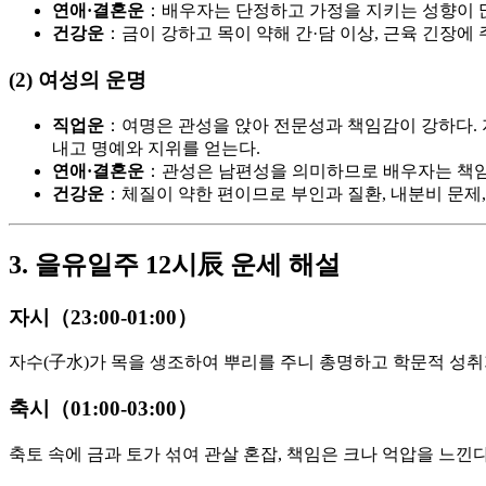
연애·결혼운
：배우자는 단정하고 가정을 지키는 성향이 많
건강운
：금이 강하고 목이 약해 간·담 이상, 근육 긴장에
(2) 여성의 운명
직업운
：여명은 관성을 앉아 전문성과 책임감이 강하다. 지
내고 명예와 지위를 얻는다.
연애·결혼운
：관성은 남편성을 의미하므로 배우자는 책임감
건강운
：체질이 약한 편이므로 부인과 질환, 내분비 문제
3. 을유일주 12시辰 운세 해설
자시（23:00-01:00）
자수(子水)가 목을 생조하여 뿌리를 주니 총명하고 학문적 성취가
축시（01:00-03:00）
축토 속에 금과 토가 섞여 관살 혼잡, 책임은 크나 억압을 느낀다