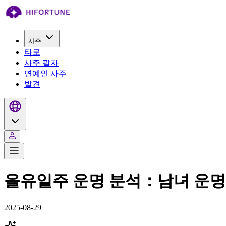
사주
타로
사주 팔자
연예인 사주
발견
을유일주 운명 분석：남녀 운명 
2025-08-29