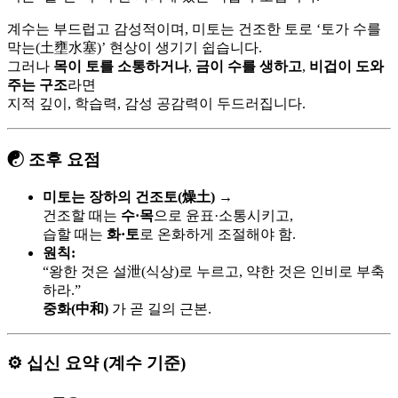
계수는 부드럽고 감성적이며, 미토는 건조한 토로 ‘토가 수를
막는(土壅水塞)’ 현상이 생기기 쉽습니다.
그러나
목이 토를 소통하거나
,
금이 수를 생하고
,
비겁이 도와
주는 구조
라면
지적 깊이, 학습력, 감성 공감력이 두드러집니다.
☯️ 조후 요점
미토는 장하의 건조토(燥土)
→
건조할 때는
수·목
으로 윤표·소통시키고,
습할 때는
화·토
로 온화하게 조절해야 함.
원칙:
“왕한 것은 설泄(식상)로 누르고, 약한 것은 인비로 부축
하라.”
중화(中和)
가 곧 길의 근본.
⚙️ 십신 요약 (계수 기준)