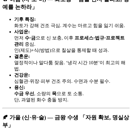
예를 논하라」
기후 특징:
화토가 강해 건조 극심. 계수는 마르고 힘을 잃기 쉬움.
사업운:
먼저
수·금
으로 신 보충, 이후
프로세스·법규·프로젝트
관리
중심.
인(제도)+식(방법)으로 칠살을 통제할 때 성과.
결혼운:
열정적이나 말다툼 잦음. ‘냉각 시간 10분’이 최고의 해
법.
건강운:
심혈관·위장·피부 건조 주의. 수면과 수분 필수.
용신:
수금 우선
, 소량의
목
으로 토 소통.
단, 과열된 화수 충돌 방지.
🍂 가을 (신·유·술) — 금왕 수생 「자원 확보, 명실상
부」