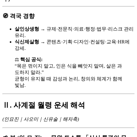
🧭 격국 경향
살인상생형
→ 규제·전문직·의료·행정·법무·리스크 관리
유리.
식신제살형
→ 콘텐츠·기획·디자인·컨설팅·교육·HR에
강세.
⚖️
핵심 공식:
“목은 꺾이지 말고, 인은 식을 빼앗지 말며, 살은 과
도하지 말라.”
균형이 유지될 때 감성과 논리, 창의와 체계가 함께
빛남.
Ⅱ. 사계절 월령 운세 해석
(인묘진｜사오미｜신유술｜해자축)