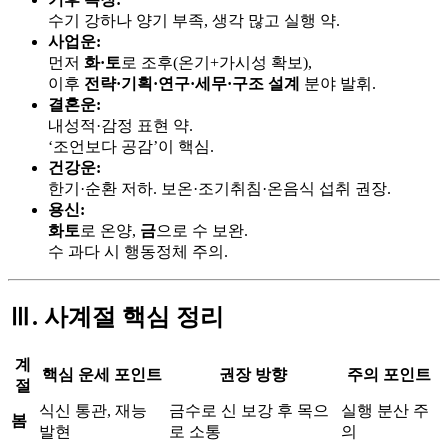
수기 강하나 양기 부족, 생각 많고 실행 약.
사업운:
먼저
화·토
로 조후(온기+가시성 확보),
이후
전략·기획·연구·세무·구조 설계
분야 발휘.
결혼운:
내성적·감정 표현 약.
‘조언보다 공감’이 핵심.
건강운:
한기·순환 저하. 보온·조기취침·온음식 섭취 권장.
용신:
화토
로 온양,
금
으로 수 보완.
수 과다 시 행동정체 주의.
Ⅲ. 사계절 핵심 정리
계
핵심 운세 포인트
권장 방향
주의 포인트
절
식신 통관, 재능
금수로 신 보강 후 목으
실행 분산 주
봄
발현
로 소통
의