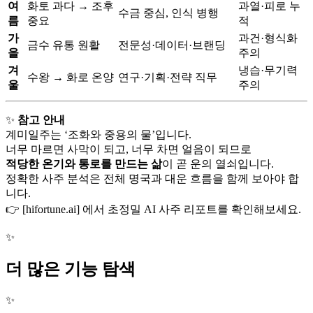
여
화토 과다 → 조후
과열·피로 누
수금 중심, 인식 병행
름
중요
적
가
과건·형식화
금수 유통 원활
전문성·데이터·브랜딩
을
주의
겨
냉습·무기력
수왕 → 화로 온양
연구·기획·전략 직무
울
주의
✨
참고 안내
계미일주는 ‘조화와 중용의 물’입니다.
너무 마르면 사막이 되고, 너무 차면 얼음이 되므로
적당한 온기와 통로를 만드는 삶
이 곧 운의 열쇠입니다.
정확한 사주 분석은 전체 명국과 대운 흐름을 함께 보아야 합
니다.
👉 [hifortune.ai] 에서 초정밀 AI 사주 리포트를 확인해보세요.
✨
더 많은 기능 탐색
✨