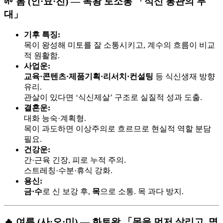
🌱 봄 (인·묘·진) — 목왕 토소통 「식신 통관의 무
대」
기후 특징:
목이 왕성해 미토를 잘 소통시키고, 계수의 흐름이 비교
적 원활함.
사업운:
교육·콘텐츠·제품기획·리서치·컨설팅
등 식신생재 방향
유리.
관살이 있다면 ‘식신제살’ 구조로 실질적 성과 도출.
결혼운:
대화 능숙·계획형.
목이 과도하면 이상주의로 흐르므로 현실적 역할 분담
필요.
건강운:
간·근육 긴장, 피로 누적 주의.
스트레칭·수분·휴식 강화.
용신:
금·수
로 신 보강 후,
목
으로 소통. 목 과다 방지.
🔥 여름 (사·오·미) — 화토왕 「몸을 먼저 살리고, 명