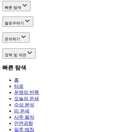
빠른 탐색
팔로우하기
문의하기
정책 및 약관
빠른 탐색
홈
타로
운명의 반쪽
오늘의 운세
수상 분석
띠 운세
사주 팔자
인연궁합
일주 매칭