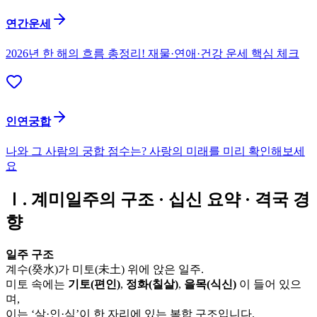
연간운세
2026년 한 해의 흐름 총정리! 재물·연애·건강 운세 핵심 체크
인연궁합
나와 그 사람의 궁합 점수는? 사랑의 미래를 미리 확인해보세
요
Ⅰ. 계미일주의 구조 · 십신 요약 · 격국 경
향
일주 구조
계수(癸水)가 미토(未土) 위에 앉은 일주.
미토 속에는
기토(편인)
,
정화(칠살)
,
을목(식신)
이 들어 있으
며,
이는 ‘살·인·식’이 한 자리에 있는 복합 구조입니다.