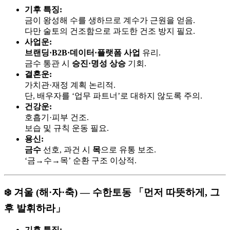
기후 특징:
금이 왕성해 수를 생하므로 계수가 근원을 얻음.
다만 술토의 건조함으로 과도한 건조 방지 필요.
사업운:
브랜딩·B2B·데이터·플랫폼 사업
유리.
금수 통관 시
승진·명성 상승
기회.
결혼운:
가치관·재정 계획 논리적.
단, 배우자를 ‘업무 파트너’로 대하지 않도록 주의.
건강운:
호흡기·피부 건조.
보습 및 규칙 운동 필요.
용신:
금수
선호, 과건 시
목
으로 유통 보조.
‘금→수→목’ 순환 구조 이상적.
❄️ 겨울 (해·자·축) — 수한토동 「먼저 따뜻하게, 그
후 발휘하라」
기후 특징: