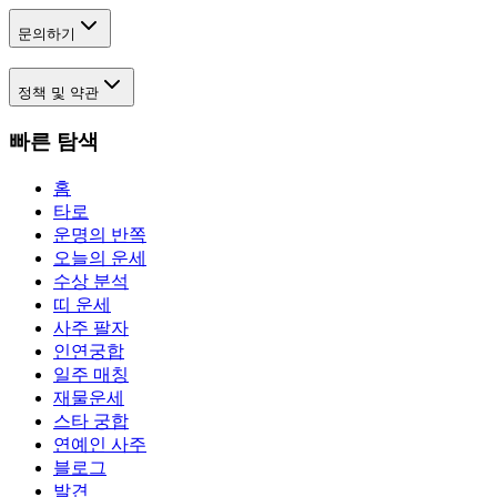
문의하기
정책 및 약관
빠른 탐색
홈
타로
운명의 반쪽
오늘의 운세
수상 분석
띠 운세
사주 팔자
인연궁합
일주 매칭
재물운세
스타 궁합
연예인 사주
블로그
발견