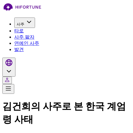
사주
타로
사주 팔자
연예인 사주
발견
김건희의 사주로 본 한국 계엄
령 사태