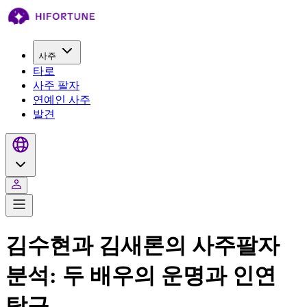
사주
타로
사주 팔자
연예인 사주
발견
김수현과 김새론의 사주팔자
분석: 두 배우의 운명과 인연
탐구