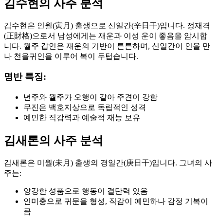
김수현의 사주 분석
김수현은 인월(寅月) 출생으로 신일간(辛日干)입니다. 정재격
(正財格)으로서 남성에게는 재운과 이성 운이 좋음을 암시합
니다. 월주 갑인은 재운의 기반이 튼튼하며, 신일간이 인을 만
나 천을귀인을 이루어 복이 두텁습니다.
명반 특징:
년주와 월주가 오행이 같아 주견이 강함
무진은 백호지상으로 독립적인 성격
예민한 직감력과 예술적 재능 보유
김새론의 사주 분석
김새론은 미월(未月) 출생의 경일간(庚日干)입니다. 그녀의 사
주는:
양강한 성품으로 행동이 결단력 있음
인미충으로 귀문을 형성, 직감이 예민하나 감정 기복이
큼