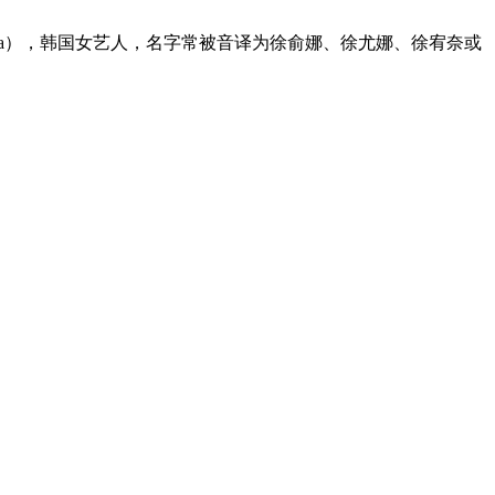
Yunaria），韩国女艺人，名字常被音译为徐俞娜、徐尤娜、徐宥奈或