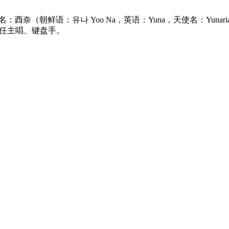
—)，艺名：酉奈（朝鲜语：유나 Yoo Na，英语：Yuna，天使名：
当任主唱、键盘手。