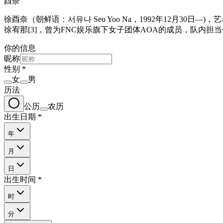
酉奈
徐酉奈（朝鲜语：서유나 Seo Yoo Na，1992年12月30日
徐宥那[3]，曾为FNC娱乐旗下女子团体AOA的成员，队内担
你的信息
昵称
性别
*
女
男
历法
公历
农历
出生日期
*
年
月
日
出生时间
*
时
分