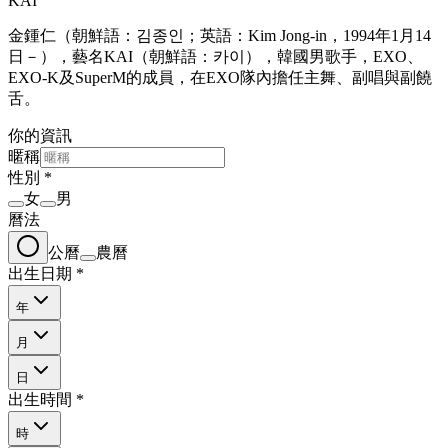
KAI
金鍾仁（朝鮮語：김종인；英語：Kim Jong-in，1994年1月14
日－），藝名KAI（朝鮮語：카이），韓國男歌手，EXO、
EXO-K及SuperM的成員，在EXO隊內擔任主舞、副唱與副饒
舌。
你的資訊
暱稱
性別
*
女
男
曆法
公曆
農曆
出生日期
*
年
月
日
出生時間
*
時