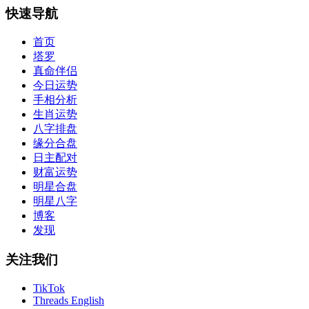
快速导航
首页
塔罗
真命伴侣
今日运势
手相分析
生肖运势
八字排盘
缘分合盘
日主配对
财富运势
明星合盘
明星八字
博客
发现
关注我们
TikTok
Threads English