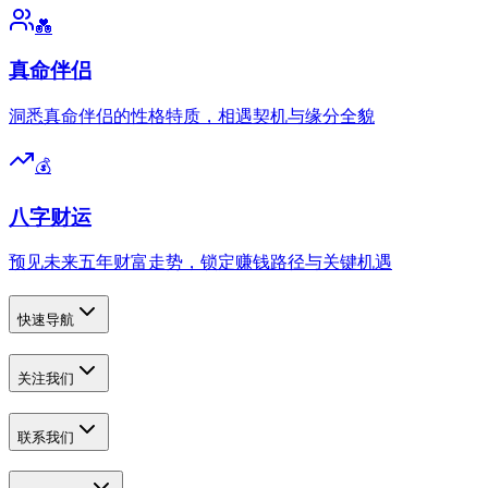
💑
真命伴侣
洞悉真命伴侣的性格特质，相遇契机与缘分全貌
💰
八字财运
预见未来五年财富走势，锁定赚钱路径与关键机遇
快速导航
关注我们
联系我们