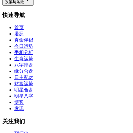
政策与条款
快速导航
首页
塔罗
真命伴侣
今日运势
手相分析
生肖运势
八字排盘
缘分合盘
日主配对
财富运势
明星合盘
明星八字
博客
发现
关注我们