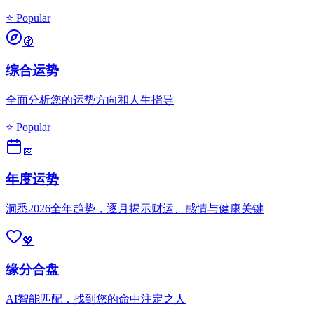
⭐ Popular
🧭
综合运势
全面分析您的运势方向和人生指导
⭐ Popular
📅
年度运势
洞悉2026全年趋势，逐月揭示财运、感情与健康关键
💖
缘分合盘
AI智能匹配，找到您的命中注定之人