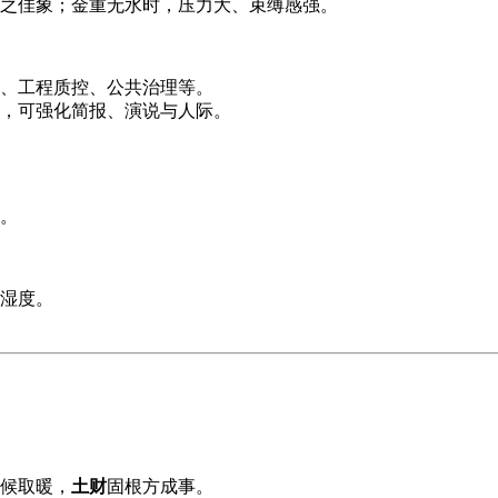
之佳象；金重无水时，压力大、束缚感强。
、工程质控、公共治理等。
，可强化简报、演说与人际。
。
湿度。
候取暖，
土财
固根方成事。