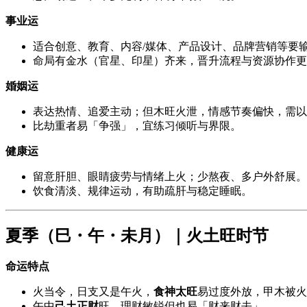
事业运
适合创意、教育、内容/媒体、产品设计、品牌营销等要
命局有金水（官星、印星）齐来，晋升流程与资源协作更
婚姻运
表达热情、追爱主动；但木旺火泄，情感节奏偏快，需以
比劫重者易「争强」，宜练习倾听与界限。
健康运
留意肝胆、眼睛疲劳与情绪上火；少熬夜、多户外舒展。
饮食清淡、规律运动，有助疏肝与稳定睡眠。
夏季（巳・午・未月）｜火土旺时节
命运特点
火当令，日支又是午火，
食神太旺
易过度外放，甲木被火
午中
己土正财
旺，理财敏锐但也易「财来财去」。