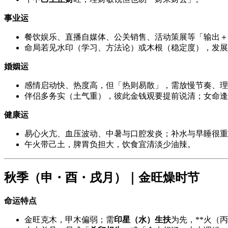
事业运
餐饮娱乐、直播自媒体、公关销售、活动策展等「输出＋
命局若见水印（学习、方法论）或木根（稳定度），发展
婚姻运
感情启动快、热度高，但「热则易散」，需放慢节奏、理
伴侣多务实（土气重），彼此金钱观要提前说清；女命逢
健康运
易心火亢、血压波动、中暑与口腔发炎；补水与早睡很重
午火带己土，脾胃负担大，饮食宜清淡少油辣。
秋季（申・酉・戌月）｜金旺燥时节
命运特点
金旺克木，甲木偏弱；需
印星（水）生扶
为先，**火（