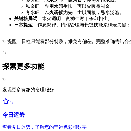
夏火旺：取
水为印
、
金为官
，亦需木根承载。
秋金旺：先用
水印
生扶，再以
火
暖身制金。
冬水旺：以
火调候
为先，
土
以固根，忌水泛滥。
关键格局词
：木火通明｜食神生财｜杀印相生。
日常提运
：作息规律、情绪管理与长线技能累积最关键；
✨ 提醒：日柱只能看部分特质，难免有偏差。完整准确需结合全盘分析。想
✨
探索更多功能
✨
发现更多有趣的命理服务
✨
今日运势
查看今日运势，了解您的幸运色彩和数字