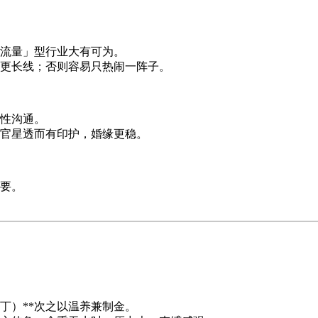
流量」型行业大有可为。
更长线；否则容易只热闹一阵子。
性沟通。
官星透而有印护，婚缘更稳。
要。
丙丁）**次之以温养兼制金。