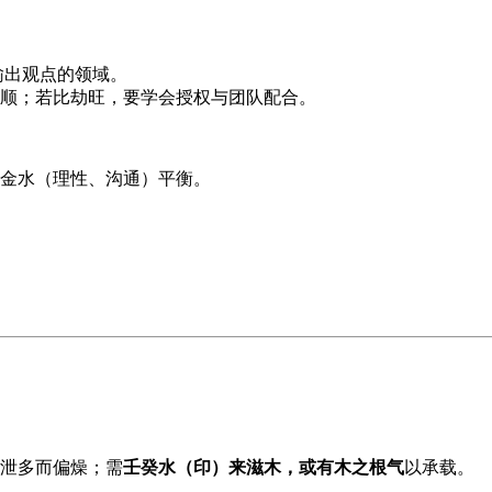
输出观点的领域。
顺；若比劫旺，要学会授权与团队配合。
金水（理性、沟通）平衡。
泄多而偏燥；需
壬癸水（印）
来滋木，或有
木之根气
以承载。