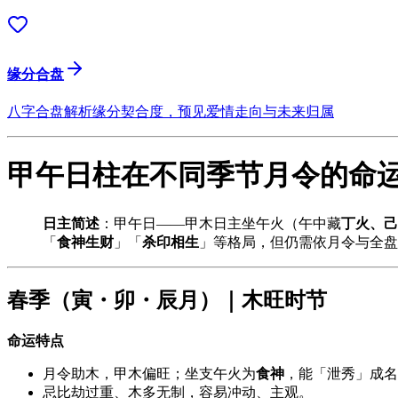
缘分合盘
八字合盘解析缘分契合度，预见爱情走向与未来归属
甲午日柱在不同季节月令的命
日主简述
：甲午日——甲木日主坐午火（午中藏
丁火、己
「
食神生财
」「
杀印相生
」等格局，但仍需依月令与全盘
春季（寅・卯・辰月）｜木旺时节
命运特点
月令助木，甲木偏旺；坐支午火为
食神
，能「泄秀」成名
忌比劫过重、木多无制，容易冲动、主观。