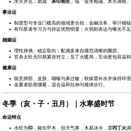
水火并见，易成「
杀印相生
」或「金水相涵、木火调候」
事业运
制度型与专业门槛高的领域更合拍：金融法务、审计稽核
有印星者学习力与持证优势明显；火弱则表达与曝光不足
婚姻运
理性择偶、稳定取向；配偶多来自规范清晰的圈层。
官杀太旺无印易紧张对立；见丁火暖局，互动更包容温和
健康运
留意肺部、皮肤、咽喉与鼻过敏；秋燥需补水并保持环境
金重者筋骨绷紧，适合温和拉伸与规律步行。
冬季（亥・子・丑月）｜水寒盛时节
命运特点
水旺为
印
，能生甲木，但天气寒，木易冰冷，需
丙丁火
调