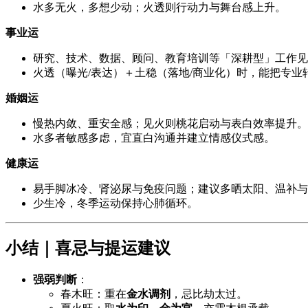
水多无火，多想少动；火透则行动力与舞台感上升。
事业运
研究、技术、数据、顾问、教育培训等「深耕型」工作见
火透（曝光/表达）＋土稳（落地/商业化）时，能把专
婚姻运
慢热内敛、重安全感；见火则桃花启动与表白效率提升。
水多者敏感多虑，宜直白沟通并建立情感仪式感。
健康运
易手脚冰冷、肾泌尿与免疫问题；建议多晒太阳、温补与
少生冷，冬季运动保持心肺循环。
小结｜喜忌与提运建议
强弱判断
：
春木旺：重在
金水调剂
，忌比劫太过。