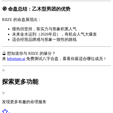
🧭 命盘总结：乙木型男团的优势
RIIZE 的命盘展现出：
慢热但坚持，靠实力与形象积累人气
未来金水运到（2026年后），有机会人气大爆发
适合经营品牌感与形象一致性的路线
🔮 想知道你与 RIIZE 的缘分？
来
hifortune.ai
免费测试八字合盘，看看你最适合哪位成员！
✨
探索更多功能
✨
发现更多有趣的命理服务