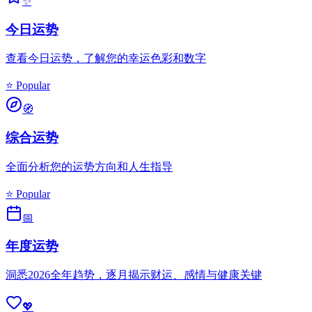
✨
今日运势
查看今日运势，了解您的幸运色彩和数字
⭐ Popular
🧭
综合运势
全面分析您的运势方向和人生指导
⭐ Popular
📅
年度运势
洞悉2026全年趋势，逐月揭示财运、感情与健康关键
💖