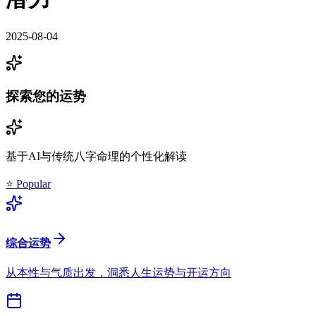
2025-08-04
探索您的运势
基于AI与传统八字命理的个性化解读
⭐ Popular
综合运势
从本性与气质出发，洞悉人生运势与开运方向