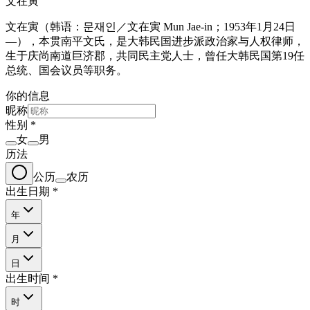
文在寅
文在寅（韩语：문재인／文在寅 Mun Jae-in；1953年1月24日
—），本贯南平文氏，是大韩民国进步派政治家与人权律师，
生于庆尚南道巨济郡，共同民主党人士，曾任大韩民国第19任
总统、国会议员等职务。
你的信息
昵称
性别
*
女
男
历法
公历
农历
出生日期
*
年
月
日
出生时间
*
时