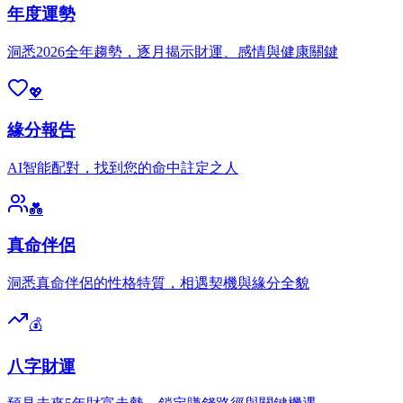
年度運勢
洞悉2026全年趨勢，逐月揭示財運、感情與健康關鍵
💖
緣分報告
AI智能配對，找到您的命中註定之人
💑
真命伴侶
洞悉真命伴侶的性格特質，相遇契機與緣分全貌
💰
八字財運