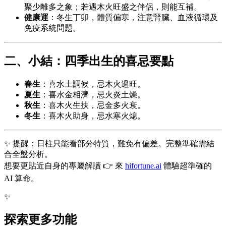
聚少離多之象；若遇木火旺盛之伴侶，則能互補。
健康運
：冬生丁卯，體質偏寒，注意腎臟、血液循環及
免疫系統問題。
二、小結：四季出生的喜忌要點
春生
：喜水土調候，忌木火過旺。
夏生
：喜水金相濟，忌火炎土燥。
秋生
：喜木火生扶，忌金多火衰。
冬生
：喜木火助身，忌水寒火熄。
✨ 提醒：日柱只能看部分特質，難免有偏差。完整準確需結
合全盤分析。
想要更貼近自身的專屬解讀 👉 來
hifortune.ai
體驗超準確的
AI 算命。
✨
探索更多功能