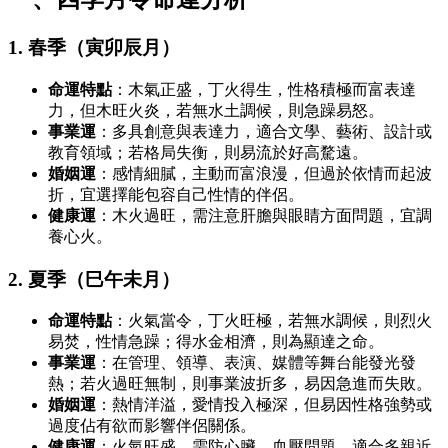
1. 春季（寅卯辰月）
命運特點
：木氣正盛，丁火得生，性格積極而富表達
力，但木旺火炎，若無水土調候，則急躁易怒。
事業運
：多具創意與表達力，適合文學、藝術、設計或
教育領域；若格局失衡，則易流於好高騖遠。
婚姻運
：感情細膩，主動而富浪漫，但過於依情而起波
折，宜選擇能包容自己性情的伴侶。
健康運
：木火過旺，需注意肝膽與眼睛方面問題，宜調
養心火。
2. 夏季（巳午未月）
命運特點
：火氣當令，丁火旺極，若無水調候，則烈火
易焚，性情急躁；得水金相濟，則為顯達之命。
事業運
：在管理、領導、表演、媒體等舞台能發光發
熱；若火過旺無制，則事業波折多，易因急進而失敗。
婚姻運
：熱情洋溢，愛情投入極深，但易因性格強勢或
過度佔有欲而影響伴侶關係。
健康運
：火氣旺盛，需防心臟、血壓問題，適合多親近