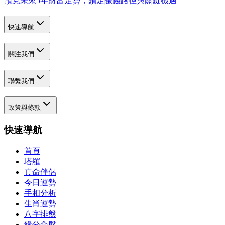
預見未來5年財富走勢，鎖定賺錢路徑與關鍵機遇
快速導航
關注我們
聯繫我們
政策與條款
快速導航
首頁
塔羅
真命伴侶
今日運勢
手相分析
生肖運勢
八字排盤
緣分合盤