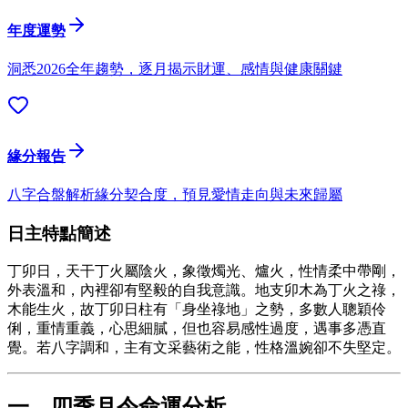
年度運勢
洞悉2026全年趨勢，逐月揭示財運、感情與健康關鍵
緣分報告
八字合盤解析緣分契合度，預見愛情走向與未來歸屬
日主特點簡述
丁卯日，天干丁火屬陰火，象徵燭光、爐火，性情柔中帶剛，
外表溫和，內裡卻有堅毅的自我意識。地支卯木為丁火之祿，
木能生火，故丁卯日柱有「身坐祿地」之勢，多數人聰穎伶
俐，重情重義，心思細膩，但也容易感性過度，遇事多憑直
覺。若八字調和，主有文采藝術之能，性格溫婉卻不失堅定。
一、四季月令命運分析