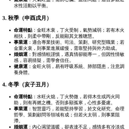
水性活動以平衡。
3. 秋季（申酉戌月）
命運特點
：金旺木衰，丁火受制，氣勢減弱；若有木火
相扶，則柔中帶剛，反能顯其文雅聰慧。
事業運
：適合專業技術、司法、策劃、研究型職業；若
金重火衰，則事業進展緩慢，需靠堅持與外力助成。
婚姻運
：對感情較謹慎，遇真情卻能專一，但因性情敏
感，容易猜疑，需學會信任。
健康運
：金旺火弱，易有呼吸系統、肺部隱患，注意調
養身體。
4. 冬季（亥子丑月）
命運特點
：水旺火熄，丁火勢微，若得木生或丙火同
助，則有再燃之機。否則多顯孤寒，心性多憂慮。
事業運
：智慧靈巧，若能堅持學習，於文化研究、命理
哲學、策劃顧問等領域有成；但若火太弱，則事業阻
滯。
婚姻運
：內心渴望溫暖，卻表達不足，感情多有冷淡或