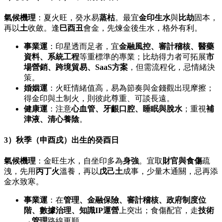
氣候機理
：夏火旺，癸水易
蒸枯
。最宜
金印生水
與
比劫
固本，
再以
土
收斂。逢
巳酉丑
會金，先煉金後生水，格外有利。
事業運
：印星透而足者，宜
金融風控、審計稽核、醫藥
資料、系統工程
等重標準的專業；比劫得力者可拓展
市
場營銷、跨境貿易、SaaS方案
，但需流程化，忌情緒決
策。
婚姻運
：火旺情緒值高，易為節奏與金錢觀出現摩擦；
得金印與土制火，則彼此尊重、可談長遠。
健康運
：注意
心血管、牙齦口腔、睡眠與脫水
；重視
補
津液、清心養陰
。
3）秋季（申酉戌）出生的癸酉日
氣候機理
：金旺生水，自坐印多為
身強
。宜取
財官與食傷
疏
洩，先用
丙丁火
溫養，再以
戊己土
成事，少量木通關，忌再添
金水致寒。
事業運
：在
管理、金融保險、審計稽核、政府制度位
階、數據治理、知識IP運營
上突出；食傷配官，走
技術
→管理
路線更順。