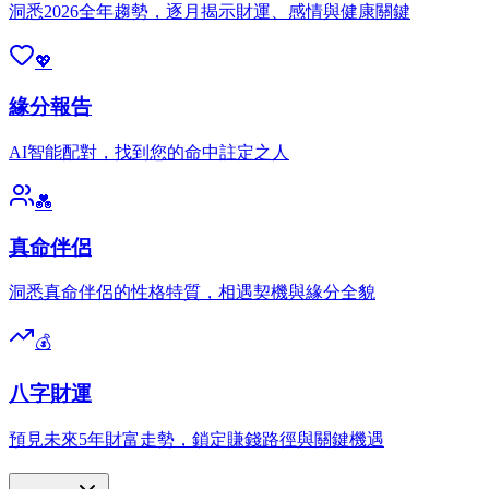
洞悉2026全年趨勢，逐月揭示財運、感情與健康關鍵
💖
緣分報告
AI智能配對，找到您的命中註定之人
💑
真命伴侶
洞悉真命伴侶的性格特質，相遇契機與緣分全貌
💰
八字財運
預見未來5年財富走勢，鎖定賺錢路徑與關鍵機遇