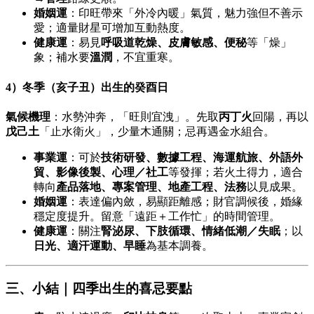
婚姻運
：印旺帶來「外冷內暖」氣質，魅力強但不善示
愛；適量財星可增加互動熱度。
健康運
：易見
呼吸道乾燥、皮膚敏感、便秘
等「燥」
象；補水要
溫潤
，不宜重寒。
4）冬季（亥子丑）出生的癸酉日
氣候機理
：水勢沖奔，「旺則宜洩」。先取
丙丁火
回陽，再以
戊己土
「止水衛火」，少量木通關；忌再遇金水組合。
事業運
：可於
技術研發、數據工程、海運航旅、外語外
貿、影像後製、心理／社工
等發揮；若火土得力，適合
轉向
產品落地、專案管理、地產工程、法務
以見成果。
婚姻運
：表達偏內斂，易顯距離感；財官調候後，婚緣
穩定度提升。留意「遠距＋工作忙」的時間管理。
健康運
：關注
腎泌尿、下肢循環、情緒低潮／失眠
；以
日光、適汗運動、早睡
為基本調養。
三、小結｜四季出生的喜忌要點