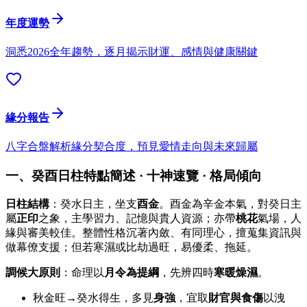
年度運勢
洞悉2026全年趨勢，逐月揭示財運、感情與健康關鍵
緣分報告
八字合盤解析緣分契合度，預見愛情走向與未來歸屬
一、癸酉日柱特點簡述 · 十神速覽 · 格局傾向
日柱結構
：癸水日主，坐支
酉金
。酉金為辛金本氣，對癸日主
屬
正印
之象，主學習力、記憶與貴人資源；亦帶
桃花
氣場，人
緣與審美較佳。整體性格沉著內斂、有同理心，擅蒐集資訊與
做幕僚支援；但若寒濕或比劫過旺，易優柔、拖延。
調候大原則
：命理以
月令為提綱
，先辨四時
寒暖燥濕
。
秋金旺→癸水得生，多見
身強
，宜取
財官與食傷
以洩