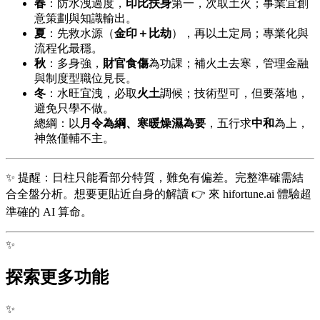
春
：防水洩過度，
印比扶身
第一，次取土火；事業宜創
意策劃與知識輸出。
夏
：先救水源（
金印＋比劫
），再以土定局；專業化與
流程化最穩。
秋
：多身強，
財官食傷
為功課；補火土去寒，管理金融
與制度型職位見長。
冬
：水旺宜洩，必取
火土
調候；技術型可，但要落地，
避免只學不做。
總綱：以
月令為綱、寒暖燥濕為要
，五行求
中和
為上，
神煞僅輔不主。
✨ 提醒：日柱只能看部分特質，難免有偏差。完整準確需結
合全盤分析。想要更貼近自身的解讀 👉 來 hifortune.ai 體驗超
準確的 AI 算命。
✨
探索更多功能
✨