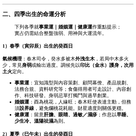
二、四季出生的命運分析
下列各季就
事業運｜婚姻運｜健康運
作重點提示；
實占仍需結合整盤強弱、用神與大運流年。
1）春季（寅卯辰）出生的癸酉日
氣候機理
：春木司令，癸水多被木
外洩生木
，若局中木多火
少，常見
身弱
或輸出過度。調候先以
印比（金水）
護身，次用
土火
定向。
事業運
：宜知識型與內容策劃、顧問幕僚、產品規劃、
法務合規、資料研究等；食傷得用者可走設計、內容創
作、科技研發。身弱忌單打獨鬥與過早創業。
婚姻運
：酉為桃花，人緣旺；春木旺使表達主動，但務
須
設界線
，避免爛桃花耗能。財星適度則關係更穩。
健康運
：留意
肝膽、眼睛、過敏／濕疹
；作息以
早睡、
少生冷、溫陽祛濕
為則。
2）夏季（巳午未）出生的癸酉日