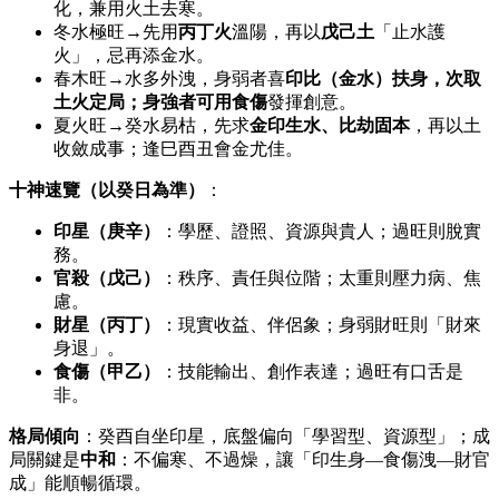
化，兼用火土去寒。
冬水極旺→先用
丙丁火
溫陽，再以
戊己土
「止水護
火」，忌再添金水。
春木旺→水多外洩，身弱者喜
印比（金水）
扶身，次取
土火定局；身強者可用
食傷
發揮創意。
夏火旺→癸水易枯，先求
金印生水、比劫固本
，再以土
收斂成事；逢巳酉丑會金尤佳。
十神速覽（以癸日為準）
：
印星（庚辛）
：學歷、證照、資源與貴人；過旺則脫實
務。
官殺（戊己）
：秩序、責任與位階；太重則壓力病、焦
慮。
財星（丙丁）
：現實收益、伴侶象；身弱財旺則「財來
身退」。
食傷（甲乙）
：技能輸出、創作表達；過旺有口舌是
非。
格局傾向
：癸酉自坐印星，底盤偏向「學習型、資源型」；成
局關鍵是
中和
：不偏寒、不過燥，讓「印生身—食傷洩—財官
成」能順暢循環。