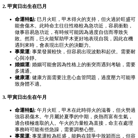
2.
甲寅日出生在巳月
命運特點
: 巳月火旺，甲木得火的支持，但火過於旺盛可
能會傷木。此時命主往往性格較為急功近，容易衝動，
做事容易急功近，有時候可能因為過度自信而導致失
敗。然而，巳火能幫助甲木更好地表現自我，因此在機
遇到來時，會表現出巨大的決斷力。
事業運
: 事業發展較快，但容易出現波動和起伏。需要耐
心與冷靜。
婚姻運
: 婚姻可能會因為性格上的衝突而遇到考驗，需要
多溝通。
健康運
: 健康方面需要注意心血管問題，過度壓力可能導
致身體不適。
3.
甲寅日出生在午月
命運特點
: 午月火旺，甲木在此時得火的滋養，但火勢過
強容易傷木。午月屬於夏季的中期，炎熱而富有生氣，
適合積極進取的人。午火的力量較為直接，命主在處理
事務時可能有些急躁，需要調整心態。
事業運
: 事業運較為旺盛，能夠在競爭中脫穎而出，但容