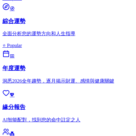
🧭
綜合運勢
全面分析您的運勢方向和人生指導
⭐ Popular
📅
年度運勢
洞悉2026全年趨勢，逐月揭示財運、感情與健康關鍵
💖
緣分報告
AI智能配對，找到您的命中註定之人
💑