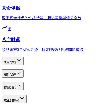
真命伴侶
洞悉真命伴侶的性格特質，相遇契機與緣分全貌
💰
八字財運
預見未來5年財富走勢，鎖定賺錢路徑與關鍵機遇
快速導航
關注我們
聯繫我們
政策與條款