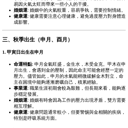
易因火氣太旺而帶來一些小人的干擾。
婚姻運
: 婚姻中的火氣較重，容易爭執，需要控制情緒。
健康運
: 健康需要注意心理健康，避免過度壓力對身體造
成影響。
三、秋季出生（申月、酉月）
1.
甲寅日出生在申月
命運特點
: 申月金氣旺盛，金生水，木受金克。甲木在申
月出生，會遇到金的壓制，因此命主可能會經歷一定的
壓力。儘管如此，申月的水氣能稍微緩解金木對立，命
主在困境中能夠逐漸磨礪自己，積累經驗。
事業運
: 職業生涯初期會較為艱難，但長期來看，能夠逐
步穩定發展。
婚姻運
: 婚姻有時會因為工作的壓力出現矛盾，雙方需要
相互理解。
健康運
: 健康問題通常較小，但要警惕與金相關的疾病，
特別是呼吸系統方面。