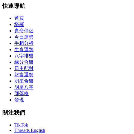
快速導航
首頁
塔羅
真命伴侶
今日運勢
手相分析
生肖運勢
八字排盤
緣分合盤
日主配對
財富運勢
明星合盤
明星八字
部落格
發現
關注我們
TikTok
Threads English