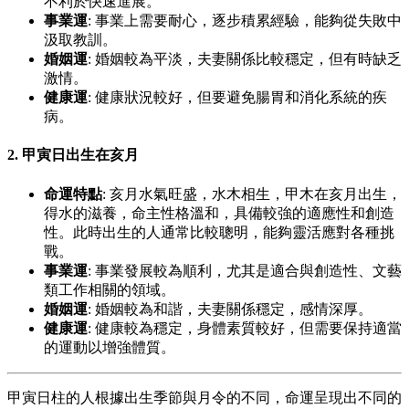
不利於快速進展。
事業運
: 事業上需要耐心，逐步積累經驗，能夠從失敗中
汲取教訓。
婚姻運
: 婚姻較為平淡，夫妻關係比較穩定，但有時缺乏
激情。
健康運
: 健康狀況較好，但要避免腸胃和消化系統的疾
病。
2.
甲寅日出生在亥月
命運特點
: 亥月水氣旺盛，水木相生，甲木在亥月出生，
得水的滋養，命主性格溫和，具備較強的適應性和創造
性。此時出生的人通常比較聰明，能夠靈活應對各種挑
戰。
事業運
: 事業發展較為順利，尤其是適合與創造性、文藝
類工作相關的領域。
婚姻運
: 婚姻較為和諧，夫妻關係穩定，感情深厚。
健康運
: 健康較為穩定，身體素質較好，但需要保持適當
的運動以增強體質。
甲寅日柱的人根據出生季節與月令的不同，命運呈現出不同的