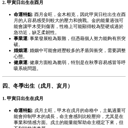
2.
甲寅日出生在酉月
命運特點
: 酉月金旺，金木相克，因此甲寅日柱出生在酉
月的人容易感受到較大的壓力和挑戰。金的能量過強可
能會讓甲木受到傷害，性格上可能顯得較為堅硬或過於
急功近，缺乏柔韌性。
事業運
: 事業發展較為艱難，但憑藉個人努力能夠有所突
破。
婚姻運
: 婚姻中可能會經歷較多的矛盾與衝突，需要調整
心態。
健康運
: 健康方面較為脆弱，特別是在秋季容易感冒等呼
吸系統問題。
四、冬季出生（戌月、亥月）
1.
甲寅日出生在戌月
命運特點
: 戌月土旺，甲木在戌月的命格中，土氣過重可
能會抑制甲木的成長，命主會感到比較壓抑，尤其是在
事業和情感方面。戌土的能量能幫助命主穩定下來，但