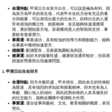
命運特點
: 甲寅日主在寅月出生，可以說是極為有利。因
為寅月為甲木的長生地，代表甲木在此月份有充足的養
分與能量，可以表現出最大的生命力。此時出生的人通
常有很強的獨立性、創新精神，並且能夠快速適應環
境，勇於開拓新天地。容易獲得貴人的幫助與支持，事
業較有發展潛力。
事業運
: 事業成功，具有較強的領導力和開創能力，能夠
在事業中獲得快速晉升。
婚姻運
: 配偶賢良，且家庭氛圍較為和諧。
健康運
: 由於木的能量旺盛，健康狀況通常較好，但容易
因過於勞累而出現健康問題。
2.
甲寅日出生在卯月
命運特點
: 卯月木氣旺盛，甲木得生，因此命主的性格較
為豁達，具有強烈的求知欲和探索精神。卯木也有為人
奉獻、關心他人的傾向，因此此類命格的人多具備良好
的社交能力，能夠在團隊中發揮較大作用。
事業運
: 適合從事與藝術、文化、教育相關的職業，表現
突出。