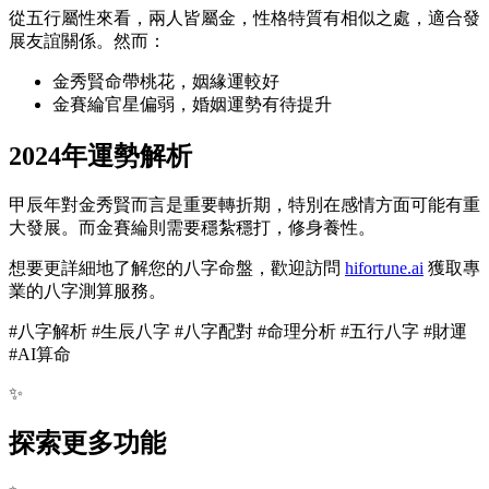
從五行屬性來看，兩人皆屬金，性格特質有相似之處，適合發
展友誼關係。然而：
金秀賢命帶桃花，姻緣運較好
金賽綸官星偏弱，婚姻運勢有待提升
2024年運勢解析
甲辰年對金秀賢而言是重要轉折期，特別在感情方面可能有重
大發展。而金賽綸則需要穩紮穩打，修身養性。
想要更詳細地了解您的八字命盤，歡迎訪問
hifortune.ai
獲取專
業的八字測算服務。
#八字解析 #生辰八字 #八字配對 #命理分析 #五行八字 #財運
#AI算命
✨
探索更多功能