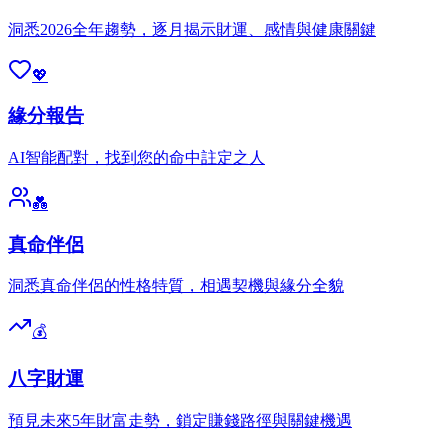
洞悉2026全年趨勢，逐月揭示財運、感情與健康關鍵
💖
緣分報告
AI智能配對，找到您的命中註定之人
💑
真命伴侶
洞悉真命伴侶的性格特質，相遇契機與緣分全貌
💰
八字財運
預見未來5年財富走勢，鎖定賺錢路徑與關鍵機遇