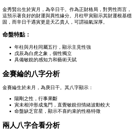
金秀賢出生於寅月，為辛日干。作為正財格局，對男性而言，
這預示著良好的財運與異性緣分。月柱甲寅顯示其財運根基穩
固，而辛日干遇寅更是天乙貴人，可謂福氣深厚。
命盤特點：
年柱與月柱同屬五行，顯示主見性強
戊辰為白虎之象，個性獨立
具備敏銳的感知力和藝術天賦
金賽綸的八字分析
金賽綸生於未月，為庚日干。其八字顯示：
陽剛之性，行事果斷
寅未相沖形成鬼門，直覺敏銳但情緒波動較大
命盤缺乏官星，顯示不喜約束的性格特徵
兩人八字合看分析