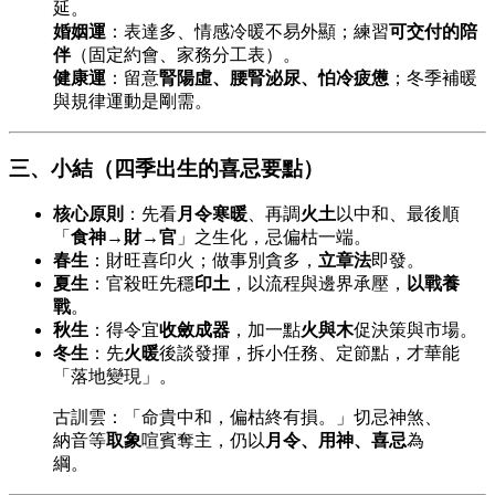
延。
婚姻運
：表達多、情感冷暖不易外顯；練習
可交付的陪
伴
（固定約會、家務分工表）。
健康運
：留意
腎陽虛、腰腎泌尿、怕冷疲憊
；冬季補暖
與規律運動是剛需。
三、小結（四季出生的喜忌要點）
核心原則
：先看
月令寒暖
、再調
火土
以中和、最後順
「
食神→財→官
」之生化，忌偏枯一端。
春生
：財旺喜印火；做事別貪多，
立章法
即發。
夏生
：官殺旺先穩
印土
，以流程與邊界承壓，
以戰養
戰
。
秋生
：得令宜
收斂成器
，加一點
火與木
促決策與市場。
冬生
：先
火暖
後談發揮，拆小任務、定節點，才華能
「落地變現」。
古訓雲：「命貴中和，偏枯終有損。」切忌神煞、
納音等
取象
喧賓奪主，仍以
月令、用神、喜忌
為
綱。