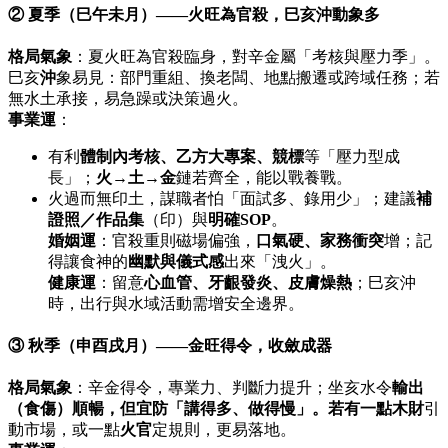
② 夏季（巳午未月）——火旺為官殺，巳亥沖動象多
格局氣象
：夏火旺為官殺臨身，對辛金屬「考核與壓力季」。
巳亥
沖
象易見：部門重組、換老闆、地點搬遷或跨域任務；若
無水土承接，易急躁或決策過火。
事業運
：
有利
體制內考核、乙方大專案、競標
等「壓力型成
長」；
火→土→金
鏈若齊全，能以戰養戰。
火過而無印土，謀職者怕「面試多、錄用少」；建議
補
證照／作品集
（印）與
明確SOP
。
婚姻運
：官殺重則磁場偏強，
口氣硬、家務衝突
增；記
得讓食神的
幽默與儀式感
出來「洩火」。
健康運
：留意
心血管、牙齦發炎、皮膚燥熱
；巳亥沖
時，出行與水域活動需增安全邊界。
③ 秋季（申酉戌月）——金旺得令，收斂成器
格局氣象
：辛金得令，專業力、判斷力提升；坐亥水令
輸出
（食傷）
順暢，但宜防「講得多、做得慢」。若有一點
木財
引
動市場，或一點
火官
定規則，更易落地。