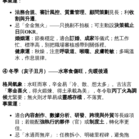
事業運
：
法務合規、審計風控、質量管理、顧問策劃
見長；利
收
割與升遷
。
忌「全金無火」——只挑剔不拍板；可主動設
決策截止
日
與
OKR
。
婚姻運
：節奏穩定，適合
訂婚、成家
等儀式；然工作
忙、標準高，別把職場審核感帶到關係裡。
健康運
：秋燥，注意
呼吸道、喉嚨、皮膚乾敏
；多喝溫
水，作息規律。
④ 冬季（亥子丑月）——水寒食傷旺，先暖後通
格局氣象
：水旺而寒，辛金易「冷、散、想太多」。古法言
「
寒金喜火
，得火鍛煉、得土承載為美」，冬令取
丙丁火為調
候
尤緊要；無火則才華易成
靈感存檔
，不落實。
事業運
：
適合
內容創作、數據分析、研發、跨境與外貿
等長線項
目；若能配
強執行的夥伴
（官）或
制度土
，轉化率更
佳。
忌「水過而無岸」：任務拆小、明確里程碑，避免拖