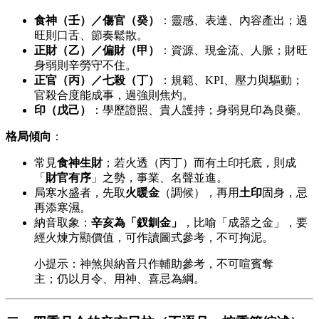
食神（壬）／傷官（癸）
：靈感、表達、內容產出；過
旺則口舌、節奏鬆散。
正財（乙）／偏財（甲）
：資源、現金流、人脈；財旺
身弱則辛勞守不住。
正官（丙）／七殺（丁）
：規範、KPI、壓力與驅動；
官殺合度能成事，過強則焦灼。
印（戊己）
：學歷證照、貴人護持；身弱見印為良藥。
格局傾向
：
常見
食神生財
；若火透（丙丁）而有土印托底，則成
「
財官有序
」之勢，事業、名聲並進。
局寒水盛者，先取
火暖金
（調候），再用
土印
固身，忌
再添寒濕。
納音取象：
辛亥為「釵釧金」
，比喻「成器之金」，要
經火煉方顯價值，可作讀圖式參考，不可拘泥。
小提示：神煞與納音只作輔助參考，不可喧賓奪
主；仍以月令、用神、喜忌為綱。