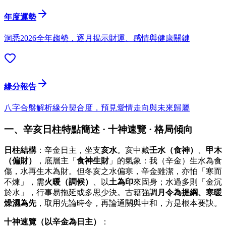
年度運勢
洞悉2026全年趨勢，逐月揭示財運、感情與健康關鍵
緣分報告
八字合盤解析緣分契合度，預見愛情走向與未來歸屬
一、辛亥日柱特點簡述 · 十神速覽 · 格局傾向
日柱結構
：辛金日主，坐支
亥水
。亥中藏
壬水（食神）
、
甲木
（偏財）
，底層主「
食神生財
」的氣象：我（辛金）生水為食
傷，水再生木為財。但冬亥之水偏寒，辛金雖潔，亦怕「寒而
不煉」，需
火暖（調候）
、以
土為印
來固身；水過多則「金沉
於水」，行事易拖延或多思少決。古籍強調
月令為提綱、寒暖
燥濕為先
，取用先論時令，再論通關與中和，方是根本要訣。
十神速覽（以辛金為日主）
：