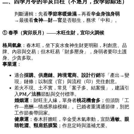
二、四季月令的辛亥日柱（不逐月，按季節綜述）
判斷邏輯：先看
季節寒暖燥濕
→再看
辛金身強身弱
→最後看
食神—財—官
是否順生，務求「中和」。
① 春季（寅卯辰月）——木旺生財，宜印火調候
格局氣象
：春木旺，坐下亥水食神生財更明顯，利創意、品
牌、內容與交易；但木旺易「財多壓身」，身弱者要印土護
身、少貪多取。
事業運
：
適合
採購、供應鏈、跨境電商、設計行銷
等「產出→變
現」鏈條；以制度（官）與流程（印）兜住創意。
若火不現、土不實，常見「案子多、結案慢」，建議引
入
PM／法務
節點與交付標準。
婚姻運
：財旺主人緣，單身者
桃花機會多
；但須防「工
作—應酬—情感界線模糊」。已婚者重溝通節律，別把
工作節奏帶回家。
健康運
：春木肝膽旺，辛金受木氣牽動，宜防
過敏、眼
睛乾澀、頸肩筋膜緊
；作息定時與溫補尤要。