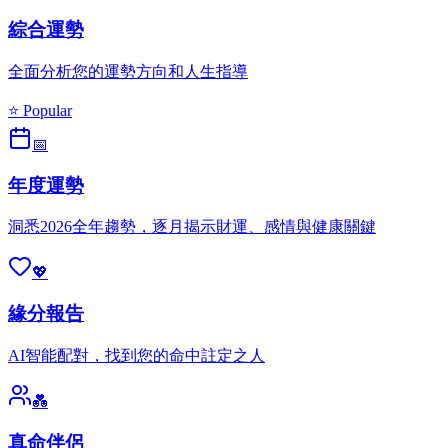
綜合運勢
全面分析您的運勢方向和人生指導
⭐ Popular
📅
年度運勢
洞悉2026全年趨勢，逐月揭示財運、感情與健康關鍵
💖
緣分報告
AI智能配對，找到您的命中註定之人
💑
真命伴侶