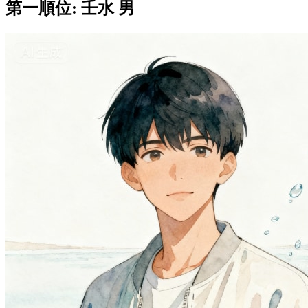
第一順位
:
壬水
男