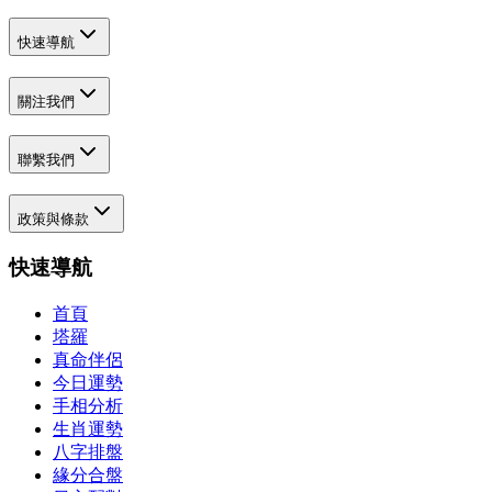
快速導航
關注我們
聯繫我們
政策與條款
快速導航
首頁
塔羅
真命伴侶
今日運勢
手相分析
生肖運勢
八字排盤
緣分合盤