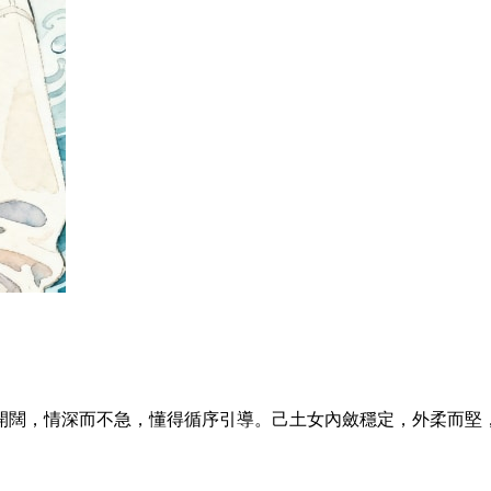
開闊，情深而不急，懂得循序引導。己土女內斂穩定，外柔而堅