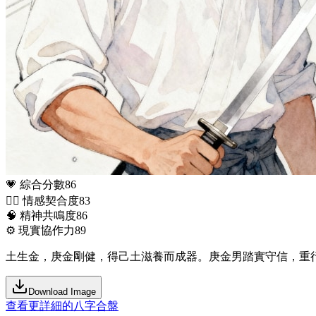
💗
綜合分數
86
❤️‍🔥
情感契合度
83
🧠
精神共鳴度
86
⚙️
現實協作力
89
土生金，庚金剛健，得己土滋養而成器。庚金男踏實守信，重
Download Image
查看更詳細的八字合盤