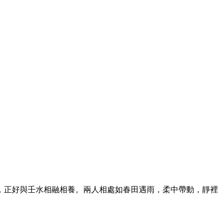
，正好與壬水相融相養。兩人相處如春田遇雨，柔中帶動，靜裡