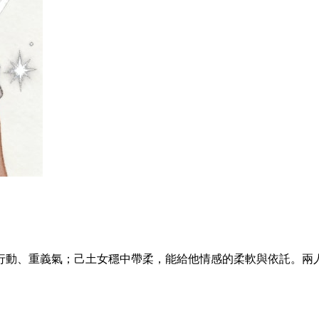
行動、重義氣；己土女穩中帶柔，能給他情感的柔軟與依託。兩