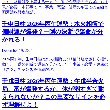
ます。財運は急上昇する一方で、過労や感情の揺らぎにも注
意が必要。本記事では、事業・恋愛・健康の各面での吉凶と
開運法を徹底解説。
壬申日柱 2026年丙午運勢：水火相衝で
偏財運が爆発？一瞬の決断で運命が分
かれる！
December 19, 2025
2026丙午年、壬申日柱は水火相衝により偏財運が激しく揺れ
動く。一瞬の判断で運命が分かれる年。事業・恋愛・健康の
リスクとチャンスを徹底解説。
壬戌日柱 2026年丙午運勢：午戌半合火
局、富が爆発するか、体が弱すぎて耐
えられないか？この重要なサインを必
ず理解せよ！