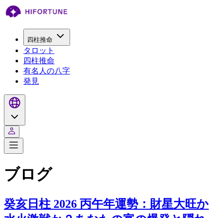
四柱推命
タロット
四柱推命
有名人の八字
発見
ブログ
癸亥日柱 2026 丙午年運勢：財星大旺か