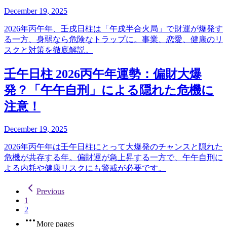
December 19, 2025
2026年丙午年、壬戌日柱は「午戌半合火局」で財運が爆発す
る一方、身弱なら危険なトラップに。事業、恋愛、健康のリ
スクと対策を徹底解説。
壬午日柱 2026丙午年運勢：偏財大爆
発？「午午自刑」による隠れた危機に
注意！
December 19, 2025
2026年丙午年は壬午日柱にとって大爆発のチャンスと隠れた
危機が共存する年。偏財運が急上昇する一方で、午午自刑に
よる内耗や健康リスクにも警戒が必要です。
Previous
1
2
More pages