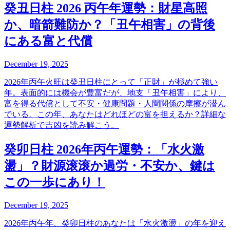
癸丑日柱 2026 丙午年運勢：財星高照
か、暗箭難防か？「丑午相害」の背後
にある富と代償
December 19, 2025
2026年丙午火旺は癸丑日柱にとって「正財」が極めて強い
年。表面的には機会が豊富だが、地支「丑午相害」により、
富を得る代償として不安・健康問題・人間関係の摩擦が潜ん
でいる。この年、あなたはどれほどの富を担えるか？詳細な
運勢解析で吉凶を読み解こう。
癸卯日柱 2026年丙午運勢：「水火激
盪」？財源滚滚か過労・不安か、鍵は
この一歩にあり！
December 19, 2025
2026年丙午年、癸卯日柱のあなたは「水火激盪」の年を迎え