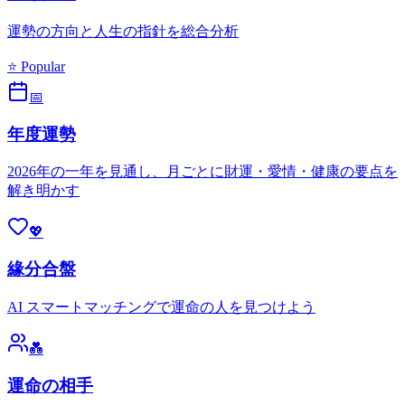
運勢の方向と人生の指針を総合分析
⭐ Popular
📅
年度運勢
2026年の一年を見通し、月ごとに財運・愛情・健康の要点を
解き明かす
💖
緣分合盤
AI スマートマッチングで運命の人を見つけよう
💑
運命の相手