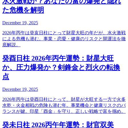
水火激戦か？あなたの富の爆発と隠れ
た危機を解明
December 19, 2025
2026年丙午は癸亥日柱にとって財星大旺の年だが、水火激戦
による危機も潜む。事業・恋愛・健康のリスクと開運法を徹
底解説。
癸酉日柱 2026年丙午運勢：財星大旺
か、圧力爆発か？剣鋒金と烈火の転換
点
December 19, 2025
2026年丙午は癸酉日柱にとって、財星が大旺する一方で火多
水乾・火金相戦の危険も潜む年。事業機会と健康リスクのバ
ランスが鍵。印星「酉金」を守り、正しい戦略で富を掴め。
癸未日柱 2026丙午年運勢：財官双美