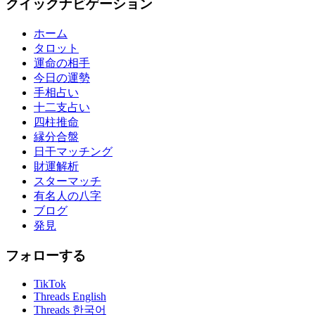
クイックナビゲーション
ホーム
タロット
運命の相手
今日の運勢
手相占い
十二支占い
四柱推命
縁分合盤
日干マッチング
財運解析
スターマッチ
有名人の八字
ブログ
発見
フォローする
TikTok
Threads English
Threads 한국어