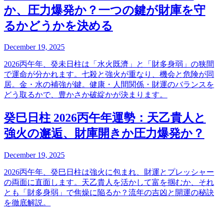
か、圧力爆発か？一つの鍵が財庫を守
るかどうかを決める
December 19, 2025
2026丙午年、癸未日柱は「水火既濟」と「財多身弱」の狭間
で運命が分かれます。七殺と強火が重なり、機会と危険が同
居。金・水の補強が鍵。健康・人間関係・財運のバランスを
どう取るかで、豊かさか破綻かが決まります。
癸巳日柱 2026丙午年運勢：天乙貴人と
強火の邂逅、財庫開きか圧力爆発か？
December 19, 2025
2026丙午年、癸巳日柱は強火に包まれ、財運とプレッシャー
の両面に直面します。天乙貴人を活かして富を掴むか、それ
とも「財多身弱」で焦燥に陥るか？流年の吉凶と開運の秘訣
を徹底解説。