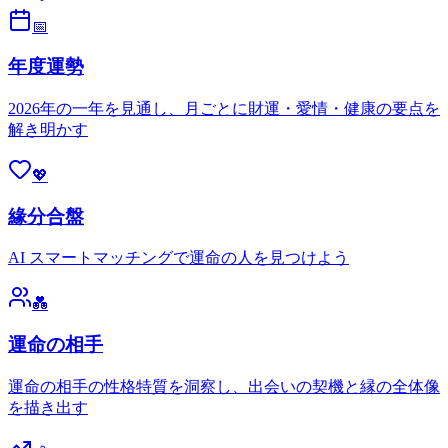
📅
年度運勢
2026年の一年を見通し、月ごとに財運・愛情・健康の要点を
解き明かす
💖
緣分合盤
AI スマートマッチングで運命の人を見つけよう
💑
運命の相手
運命の相手の性格特質を洞察し、出会いの契機と縁の全体像
を描き出す