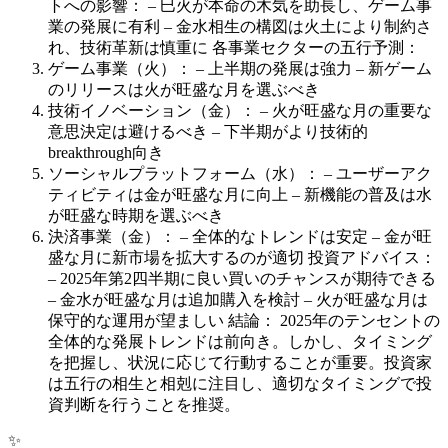
トへの影響： – 巳火が本命の木気を助長し、ゲーム事
業の発展に有利 – 金水相生の構図は火土により制約さ
れ、技術革新は慎重に 各事業セクターの五行予測：
ゲーム事業（火）： – 上半期の発展は強力 – 新ゲーム
のリリースは火が旺盛な月を選ぶべき
技術イノベーション（金）： – 火が旺盛な月の重要な
意思決定は避けるべき – 下半期がより技術的
breakthrough向き
ソーシャルプラットフォーム（水）： – ユーザーアク
ティビティは金が旺盛な月に向上 – 新機能の普及は水
が旺盛な時期を選ぶべき
決済事業（金）： – 全体的なトレンドは安定 – 金が旺
盛な月に新市場を拡大するのが適切 投資アドバイス：
– 2025年第2四半期に良い買いのチャンスが期待できる
– 金水が旺盛な月は追加購入を検討 – 火が旺盛な月は
保守的な運用が望ましい 結論： 2025年のテンセントの
全体的な発展トレンドは前向き。しかし、タイミング
を把握し、状況に応じて行動することが重要。投資家
は五行の相生と相剋に注目し、適切なタイミングで投
資判断を行うことを推奨。
✨