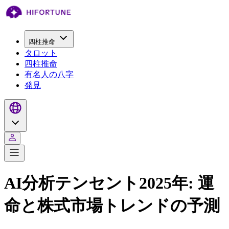
四柱推命
タロット
四柱推命
有名人の八字
発見
AI分析テンセント2025年: 運
命と株式市場トレンドの予測