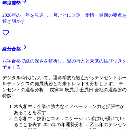
年度運勢
2026年の一年を見通し、月ごとに財運・愛情・健康の要点を
解き明かす
緣分合盤
八字合盤で縁の深さを解析し、愛の行方と未来の結びつきを
予見する
デジタル時代において、運命学的な観点からテンセントホー
ルディングスの発展軌跡と将来トレンドを分析します。 テ
ンセントの運命分析： 戊寅年 庚戌月 壬戌日 会社の運命盤の
特徴：
木火相生：企業に強力なイノベーション力と拡張性が
あることを示す
金水相生：技術とコミュニケーション能力が優れてい
ることを表す 2025年の年運勢分析： 乙巳年のテンセン