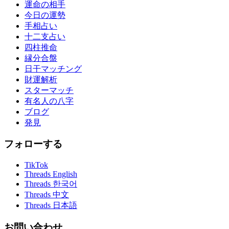
運命の相手
今日の運勢
手相占い
十二支占い
四柱推命
縁分合盤
日干マッチング
財運解析
スターマッチ
有名人の八字
ブログ
発見
フォローする
TikTok
Threads English
Threads 한국어
Threads 中文
Threads 日本語
お問い合わせ