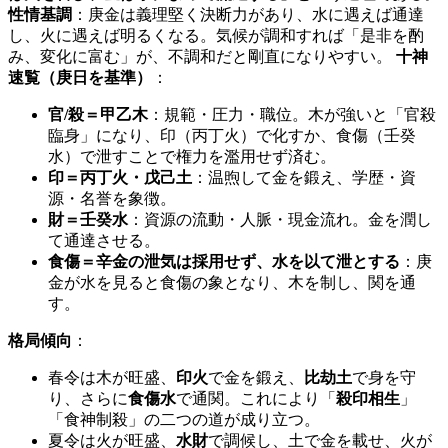
性情基調
：庚金は義理堅く決断力があり、水に遇えば通達
し、火に遇えば明るくなる。気候が調和すれば「是非を酌
み、変化に富む」が、不調和だと剛直になりやすい。
十神
速覧（庚日を基準）
：
官/殺＝甲乙木
：規範・圧力・職位。木が強いと「官殺
臨身」になり、印（丙丁火）で化すか、食傷（壬癸
水）で泄すことで権力を濫用せず済む。
印＝丙丁火・戊己土
：温煦して金を鍛え、学歴・資
源・名誉を象徴。
財＝壬癸水
：資源の流動・人脈・現金流れ。金を潤し
て通達させる。
食傷＝辛金の泄気は採用せず、水を以て泄とする
：庚
金が水を見ると食傷の象となり、木を制し、関を通
す。
格局傾向
：
春令は木が旺盛、
印火
で金を鍛え、
比劫土
で身を守
り、さらに
食傷水
で通関。これにより「
殺印相生
」
「食神制殺」の二つの道が成り立つ。
夏令は火が旺盛、
水財
で調候し、土で金を載せ、火が