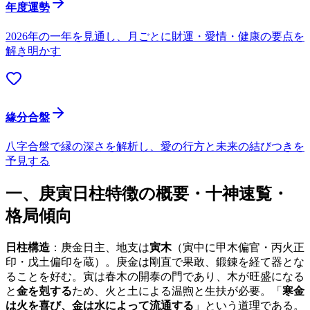
年度運勢
2026年の一年を見通し、月ごとに財運・愛情・健康の要点を
解き明かす
緣分合盤
八字合盤で縁の深さを解析し、愛の行方と未来の結びつきを
予見する
一、庚寅日柱特徴の概要・十神速覧・
格局傾向
日柱構造
：庚金日主、地支は
寅木
（寅中に甲木偏官・丙火正
印・戊土偏印を蔵）。庚金は剛直で果敢、鍛錬を経て器とな
ることを好む。寅は春木の開泰の門であり、木が旺盛になる
と
金を剋する
ため、火と土による温煦と生扶が必要。「
寒金
は火を喜び、金は水によって流通する
」という道理である。