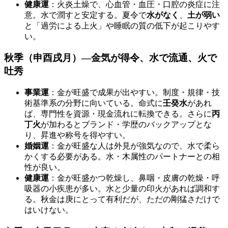
健康運
：火炎土燥で、心血管・血圧・口腔の炎症に注
意。水で潤すと安定する。夏令で
水がなく
、
土が弱い
と「過労による上火」や睡眠の質の低下が起こりやす
い。
秋季（申酉戌月）—金気が得令、
水で流通
、
火で
吐秀
事業運
：金が旺盛で成果が出やすい。制度・規律・技
術基準系の分野に向いている。命式に
壬癸水
があれ
ば、専門性を資源・現金流れに転換できる。さらに
丙
丁火
が加わるとブランド・学歴のバックアップとな
り、昇進や称号を得やすい。
婚姻運
：金が旺盛な人は外見が強気なので、水で柔ら
かくする必要がある。水・木属性のパートナーとの相
性が良い。
健康運
：金が旺盛かつ乾燥し、鼻咽・皮膚の乾燥・呼
吸器の小疾患が多い。水と少量の印火があれば調和す
る。秋金は庚にとって有利だが、ただの剛猛さだけで
はいけない。