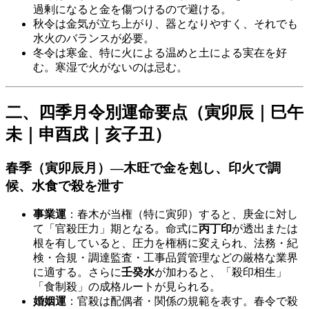
過剰になると金を傷つけるので避ける。
秋令は金気が立ち上がり、器となりやすく、それでも
水火のバランスが必要。
冬令は寒金、特に火による温めと土による実在を好
む。寒湿で火がないのは忌む。
二、四季月令別運命要点（寅卯辰｜巳午
未｜申酉戌｜亥子丑）
春季（寅卯辰月）—木旺で金を剋し、
印火で調
候
、
水食で殺を泄す
事業運
：春木が当権（特に寅卯）すると、庚金に対し
て「官殺圧力」期となる。命式に
丙丁印
が透出または
根を有していると、圧力を権柄に変えられ、法務・紀
検・合規・調達監査・工事品質管理などの厳格な業界
に適する。さらに
壬癸水
が加わると、「殺印相生」
「食制殺」の成格ルートが見られる。
婚姻運
：官殺は配偶者・関係の規範を表す。春令で殺