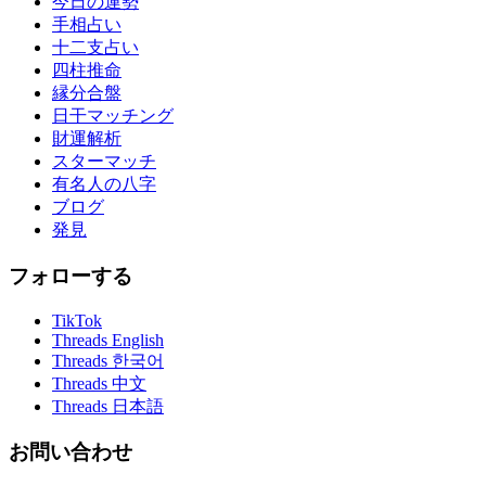
今日の運勢
手相占い
十二支占い
四柱推命
縁分合盤
日干マッチング
財運解析
スターマッチ
有名人の八字
ブログ
発見
フォローする
TikTok
Threads English
Threads 한국어
Threads 中文
Threads 日本語
お問い合わせ