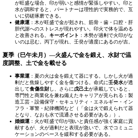
が旺盛な場合、印が弱いと感情が緊張しやすい。印と
水が調和すると、パートナーは理性的で実務的で、互
いに切磋琢磨できる。
健康運
：木が旺盛で金が剋され、筋骨・歯・口腔・肝
胆代謝へのストレスが現れやすい。印火で体を温める
と改善される。
キーポイント
：木勢が過剰で火印がな
いのは忌む。丙丁が現れ、壬癸が適度にあるのが吉。
夏季（巳午未月）—火盛んで金を鍛え、
水財で温
度調整
、
土で金を載せる
事業運
：夏の火は金を鍛えて器にする。しかし火が過
剰だと焦燥しやすく金を傷つける。命式に
壬癸水
が透
出して
食傷生財
し、さらに
戊己土
が承載していると、
専門性と商業化を兼ね備えたキャリアが見られる：製
造工芸・設備保守・セキュリティ・エネルギー・イン
フラ・軍警・紀律機関など（「金は火で鍛えられて器
となり、なおも水で流通させる必要がある」）。
婚姻運
：火が旺盛で印が強いと責任感が強く家庭に貢
献するが、火が過剰だと表現が急いで、水でコミュニ
ケーションのペースを緩和する必要がある。