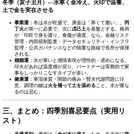
冬季（亥子丑月）—水寒く金冷え、
火印で温養
、
土で
金を実在させる
事業運
：冬は水が旺盛で、庚金は「寒くて脆い」。
丙
丁火
が第一に必要で、次に
戊己土
を基盤とする。格局
が「印旺で身を護り、食傷が適度」なら、金融リスク
管理・内部統制監査・データセキュリティ・インフラ
監理・公共ガバナンスなどの慎重な路線で長所が発揮
される。
婚姻運
：水が寒いと感情表現が理性的・遅めになる。
印火があれば温度感が戻り、パートナーは実務的で家
事をしっかりこなすタイプが多い。
健康運
：寒湿体質・関節の痛み・腎水代謝問題に注
意。調理の鍵は
火を補って土を温める
こと。水が重な
るのは忌む。
三、まとめ：四季別喜忌要点（実用リ
スト）