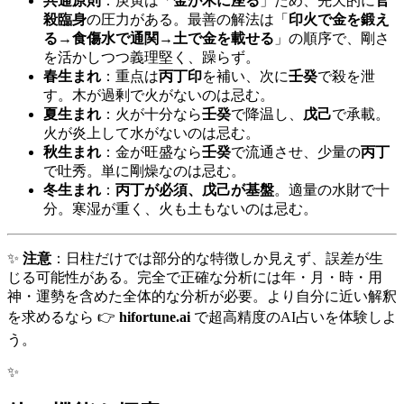
共通原則
：庚寅は「
金が木に座る
」ため、先天的に
官
殺臨身
の圧力がある。最善の解法は「
印火で金を鍛え
る→食傷水で通関→土で金を載せる
」の順序で、剛さ
を活かしつつ義理堅く、躁らず。
春生まれ
：重点は
丙丁印
を補い、次に
壬癸
で殺を泄
す。木が過剰で火がないのは忌む。
夏生まれ
：火が十分なら
壬癸
で降温し、
戊己
で承載。
火が炎上して水がないのは忌む。
秋生まれ
：金が旺盛なら
壬癸
で流通させ、少量の
丙丁
で吐秀。単に剛燥なのは忌む。
冬生まれ
：
丙丁が必須、戊己が基盤
。適量の水財で十
分。寒湿が重く、火も土もないのは忌む。
✨
注意
：日柱だけでは部分的な特徴しか見えず、誤差が生
じる可能性がある。完全で正確な分析には年・月・時・用
神・運勢を含めた全体的な分析が必要。より自分に近い解釈
を求めるなら 👉
hifortune.ai
で超高精度のAI占いを体験しよ
う。
✨