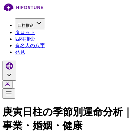
四柱推命
タロット
四柱推命
有名人の八字
発見
庚寅日柱の季節別運命分析｜
事業・婚姻・健康