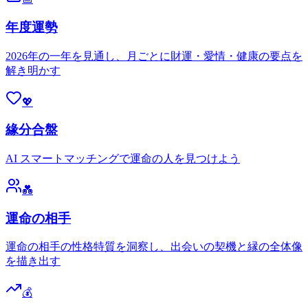
年度運勢
2026年の一年を見通し、月ごとに財運・愛情・健康の要点を
解き明かす
💖
緣分合盤
AI スマートマッチングで運命の人を見つけよう
💑
運命の相手
運命の相手の性格特質を洞察し、出会いの契機と縁の全体像
を描き出す
💰