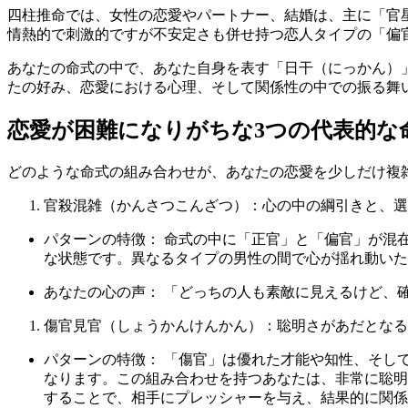
四柱推命では、女性の恋愛やパートナー、結婚は、主に「官
情熱的で刺激的ですが不安定さも併せ持つ恋人タイプの「偏
あなたの命式の中で、あなた自身を表す「日干（にっかん）
たの好み、恋愛における心理、そして関係性の中での振る舞
恋愛が困難になりがちな3つの代表的な
どのような命式の組み合わせが、あなたの恋愛を少しだけ複
官殺混雑（かんさつこんざつ）：心の中の綱引きと、選
パターンの特徴： 命式の中に「正官」と「偏官」が混
な状態です。異なるタイプの男性の間で心が揺れ動いた
あなたの心の声： 「どっちの人も素敵に見えるけど、
傷官見官（しょうかんけんかん）：聡明さがあだとなる
パターンの特徴： 「傷官」は優れた才能や知性、そし
なります。この組み合わせを持つあなたは、非常に聡明
することで、相手にプレッシャーを与え、結果的に関係