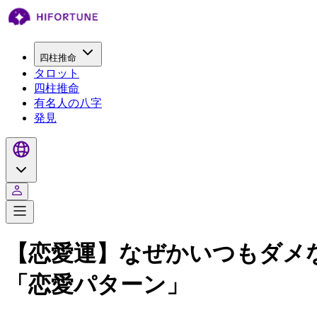
四柱推命
タロット
四柱推命
有名人の八字
発見
【恋愛運】なぜかいつもダメ
「恋愛パターン」