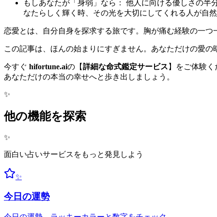
もしあなたが「身弱」なら： 他人に向ける優しさの半
なたらしく輝く時、その光を大切にしてくれる人が自然
恋愛とは、自分自身を探求する旅です。胸が痛む経験の一つ
この記事は、ほんの始まりにすぎません。あなただけの愛の
今すぐ
hifortune.ai
の【
詳細な命式鑑定サービス
】をご体験く
あなただけの本当の幸せへと歩き出しましょう。
✨
他の機能を探索
✨
面白い占いサービスをもっと発見しよう
✨
今日の運勢
今日の運勢、ラッキーカラーと数字をチェック