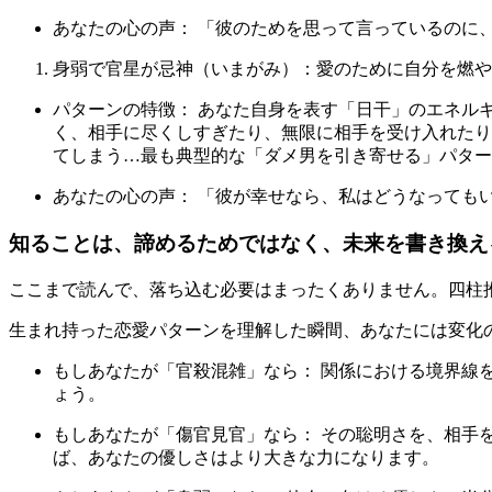
あなたの心の声： 「彼のためを思って言っているのに
身弱で官星が忌神（いまがみ）：愛のために自分を燃や
パターンの特徴： あなた自身を表す「日干」のエネル
く、相手に尽くしすぎたり、無限に相手を受け入れたり
てしまう…最も典型的な「ダメ男を引き寄せる」パター
あなたの心の声： 「彼が幸せなら、私はどうなっても
知ることは、諦めるためではなく、未来を書き換え
ここまで読んで、落ち込む必要はまったくありません。四柱
生まれ持った恋愛パターンを理解した瞬間、あなたには変化
もしあなたが「官殺混雑」なら： 関係における境界線
ょう。
もしあなたが「傷官見官」なら： その聡明さを、相手
ば、あなたの優しさはより大きな力になります。