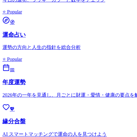
⭐ Popular
🧭
運命占い
運勢の方向と人生の指針を総合分析
⭐ Popular
📅
年度運勢
2026年の一年を見通し、月ごとに財運・愛情・健康の要点を
💖
緣分合盤
AI スマートマッチングで運命の人を見つけよう