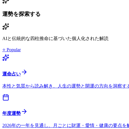
運勢を探索する
AIと伝統的な四柱推命に基づいた個人化された解読
⭐ Popular
運命占い
本性と気質から読み解き、人生の運勢と開運の方向を洞察す
年度運勢
2026年の一年を見通し、月ごとに財運・愛情・健康の要点を