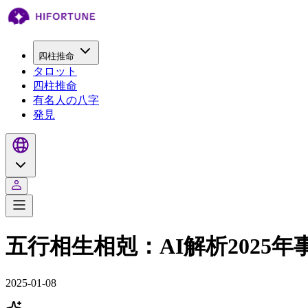
四柱推命
タロット
四柱推命
有名人の八字
発見
五行相生相剋：AI解析2025
2025-01-08