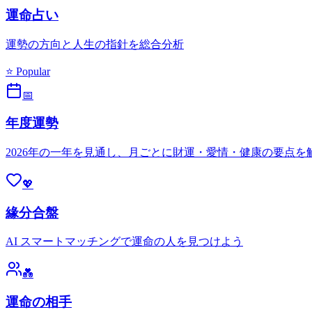
運命占い
運勢の方向と人生の指針を総合分析
⭐ Popular
📅
年度運勢
2026年の一年を見通し、月ごとに財運・愛情・健康の要点を
💖
緣分合盤
AI スマートマッチングで運命の人を見つけよう
💑
運命の相手