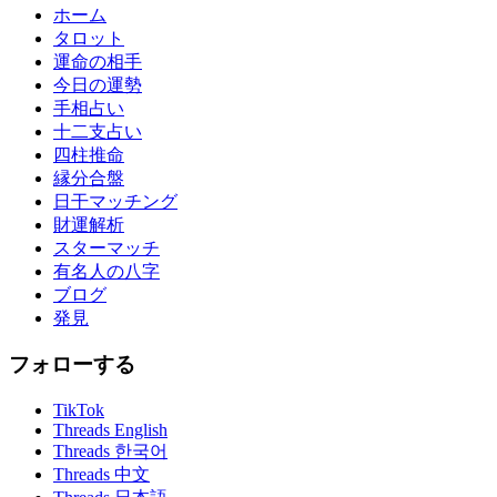
ホーム
タロット
運命の相手
今日の運勢
手相占い
十二支占い
四柱推命
縁分合盤
日干マッチング
財運解析
スターマッチ
有名人の八字
ブログ
発見
フォローする
TikTok
Threads English
Threads 한국어
Threads 中文