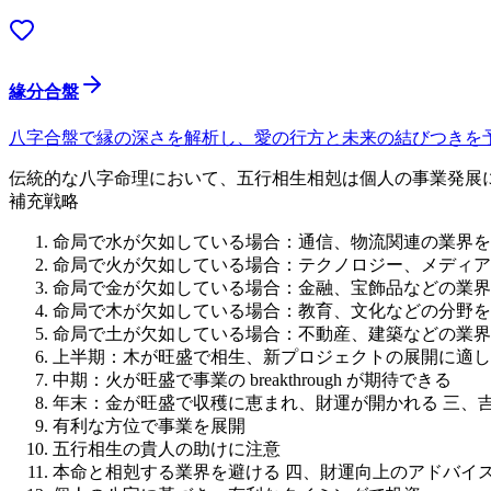
緣分合盤
八字合盤で縁の深さを解析し、愛の行方と未来の結びつきを
伝統的な八字命理において、五行相生相剋は個人の事業発展に
補充戦略
命局で水が欠如している場合：通信、物流関連の業界を
命局で火が欠如している場合：テクノロジー、メディア
命局で金が欠如している場合：金融、宝飾品などの業界
命局で木が欠如している場合：教育、文化などの分野を
命局で土が欠如している場合：不動産、建築などの業界が
上半期：木が旺盛で相生、新プロジェクトの展開に適し
中期：火が旺盛で事業の breakthrough が期待できる
年末：金が旺盛で収穫に恵まれ、財運が開かれる 三、
有利な方位で事業を展開
五行相生の貴人の助けに注意
本命と相剋する業界を避ける 四、財運向上のアドバイ