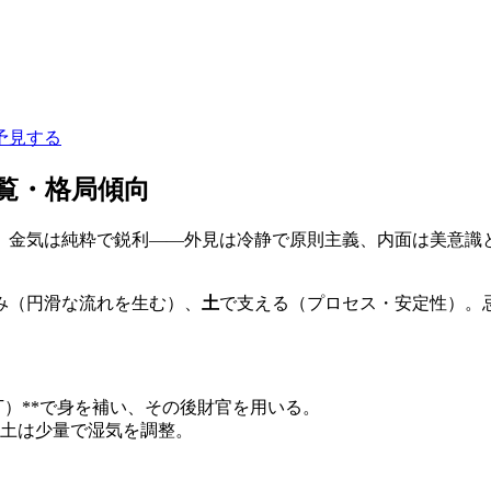
予見する
覧・格局傾向
、金気は純粋で鋭利——外見は冷静で原則主義、内面は美意識
み（円滑な流れを生む）、
土
で支える（プロセス・安定性）。
丁）**で身を補い、その後財官を用いる。
土は少量で湿気を調整。