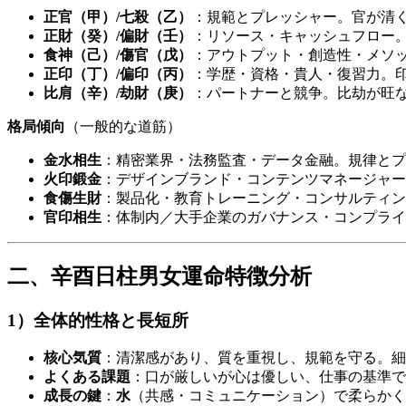
正官（甲）/七殺（乙）
：規範とプレッシャー。官が清
正財（癸）/偏財（壬）
：リソース・キャッシュフロー
食神（己）/傷官（戊）
：アウトプット・創造性・メソ
正印（丁）/偏印（丙）
：学歴・資格・貴人・復習力。
比肩（辛）/劫財（庚）
：パートナーと競争。比劫が旺
格局傾向
（一般的な道筋）
金水相生
：精密業界・法務監査・データ金融。規律とプ
火印鍛金
：デザインブランド・コンテンツマネージャー
食傷生財
：製品化・教育トレーニング・コンサルティン
官印相生
：体制内／大手企業のガバナンス・コンプライ
二、辛酉日柱男女運命特徴分析
1）全体的性格と長短所
核心気質
：清潔感があり、質を重視し、規範を守る。細
よくある課題
：口が厳しいが心は優しい、仕事の基準で
成長の鍵
：
水
（共感・コミュニケーション）で柔らかく