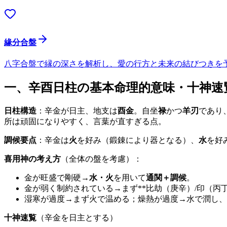
緣分合盤
八字合盤で縁の深さを解析し、愛の行方と未来の結びつきを
一、辛酉日柱の基本命理的意味・十神速
日柱構造
：辛金が日主、地支は
酉金
。自坐
禄
かつ
羊刃
であり
所は頑固になりやすく、言葉が直すぎる点。
調候要点
：辛金は
火
を好み（鍛錬により器となる）、
水
を好
喜用神の考え方
（全体の盤を考慮）：
金が旺盛で剛硬→
水・火
を用いて
通関＋調候
。
金が弱く制約されている→まず**比劫（庚辛）/印（丙
湿寒が過度→まず火で温める；燥熱が過度→水で潤し、
十神速覧
（辛金を日主とする）