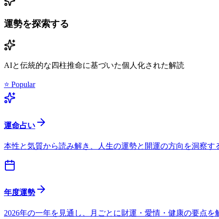
運勢を探索する
AIと伝統的な四柱推命に基づいた個人化された解読
⭐ Popular
運命占い
本性と気質から読み解き、人生の運勢と開運の方向を洞察す
年度運勢
2026年の一年を見通し、月ごとに財運・愛情・健康の要点を