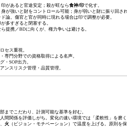
く印があると官途安定；殺が旺なら
食神/印
で化す。
。身が強いと財をコントロール可能；身が弱いと財に振り回さ
ッド論。傷官と官が同時に現れる場合は印で調整が必要。
印が多すぎると閉塞する。
なら提携／BDに向くが、権力争いは避ける。
ロセス重視。
・専門分野での資格取得による名声。
グ・SOP出力。
アンスリスク管理・品質管理。
部までこだわり、計測可能な基準を好む。
人間関係を評価しがち。変化の速い環境では「柔軟性」を磨く
、
火
（ビジョン・モチベーション）で温度を上げる。原則を保