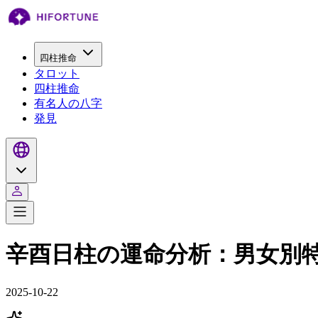
四柱推命
タロット
四柱推命
有名人の八字
発見
辛酉日柱の運命分析：男女別
2025-10-22