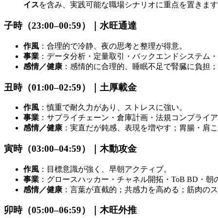
イス
を含み、実践可能な職場シナリオに重点を置きます
子時（23:00–00:59）｜水旺通達
作風
：合理的で冷静、夜の思考と整理が得意。
事業
：データ分析・定量取引・バックエンドシステム・
感情／健康
：感情的に合理的、睡眠不足で腎臓に負担；
丑時（01:00–02:59）｜土厚載金
作風
：慎重で耐久力があり、ストレスに強い。
事業
：サプライチェーン・倉庫計画・法規コンプライ
感情／健康
：実直だが鈍感、表現を増やす；胃腸・肩こ
寅時（03:00–04:59）｜木動攻金
作風
：目標意識が強く、早朝アクティブ。
事業
：グロースハッカー・チャネル開拓・ToB BD・朝
感情／健康
：言葉が直截的；共感力を高める；筋肉のス
卯時（05:00–06:59）｜木旺外推