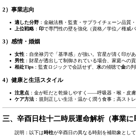
2）事業志向
適した分野
：金融法務・監査・サプライチェーン品質・
上位戦略
：
印
で専門性の壁を強化（資格／学位／権威バ
3）感情・婚姻
女性
：自坐禄刃で「基準感」が強い。官星が清く印があ
男性
：財星が透出して制御されている場合、家庭への貢
相处Tips
：監査ロジックで会話せず、
水
の傾聴で
金
の判
4）健康と生活スタイル
注意点
：金が旺だと乾燥しやすく——呼吸器・喉・皮膚
ケア方法
：規則正しい生活・温かく潤う食事；高ストレ
三、辛酉日柱十二時辰運命解析（事業に
説明：以下は
時柱
が辛酉日の異なる時刻を補助象として