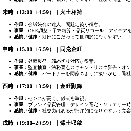
未時（13:00–14:59）｜火土相雑
作風
：会議統合の達人、問題定義が得意。
事業
：OKR調整・予算精算・品質リコール；アイデア
感情／健康
：細部にこだわって批判的になりやすい、「
申時（15:00–16:59）｜同党金旺
作風
：効率爆発、締め切り対応が得意。
事業
：監査抽查・法務盲点スキャン・リスク警告・オン
感情／健康
：パートナーを同僚のように扱いがち；退社
酉時（17:00–18:59）｜金旺顯鋒
作風
：センスが高く、儀式を重視。
事業
：ブランド品質管理・デザイン選定・ジュエリー時
感情／健康
：社交力はあるが批評的になりやすい；寛容
戌時（19:00–20:59）｜燥土収斂