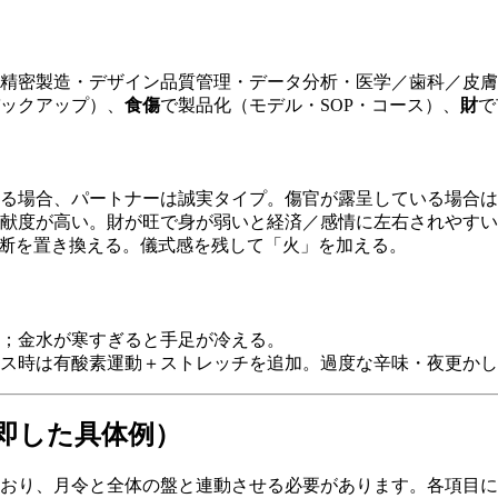
精密製造・デザイン品質管理・データ分析・医学／歯科／皮膚
ックアップ）、
食傷
で製品化（モデル・SOP・コース）、
財
で
る場合、パートナーは誠実タイプ。傷官が露呈している場合は
献度が高い。財が旺で身が弱いと経済／感情に左右されやすい
断を置き換える。儀式感を残して「火」を加える。
；金水が寒すぎると手足が冷える。
ス時は有酸素運動＋ストレッチを追加。過度な辛味・夜更かし
即した具体例）
おり、月令と全体の盤と連動させる必要があります。各項目に