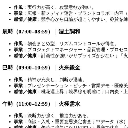
作風
：実行力が高く、攻撃意欲が強い。
事業
：広報・新メディア運営・ブランドコラボ；内容（
感情／健康
：競争心から口論が起こりやすい、称賛を練
辰時（07:00–08:59）｜湿土調和
作風
：朝会まとめ型、リズムコントロールが得意。
事業
：プロジェクトマネージャー・品質管理・プロセス
感情／健康
：計画性が強いがサプライズが少ない；「火
巳時（09:00–10:59）｜火来鍛金
作風
：精神が充実し、判断が迅速。
事業
：プレゼンテーション・ピッチ・営業デモ・医療美
感情／健康
：桃花運上昇；境界線を明確に；口内炎・上
午時（11:00–12:59）｜火極需水
作風
：決断力が強く、推進力がある。
事業
：商談・入札・重要意思決定審査；**データ（水）
感情／健康
：午時に強気になりやすい；昼寝で休息、心