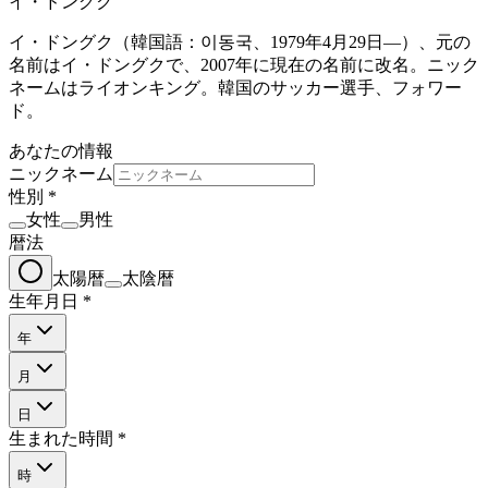
イ・ドングク
イ・ドングク（韓国語：이동국、1979年4月29日—）、元の
名前はイ・ドングクで、2007年に現在の名前に改名。ニック
ネームはライオンキング。韓国のサッカー選手、フォワー
ド。
あなたの情報
ニックネーム
性別
*
女性
男性
暦法
太陽暦
太陰暦
生年月日
*
年
月
日
生まれた時間
*
時