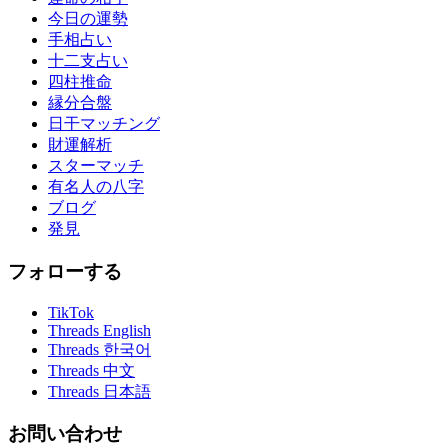
今日の運勢
手相占い
十二支占い
四柱推命
縁分合盤
日干マッチング
財運解析
スターマッチ
有名人の八字
ブログ
発見
フォローする
TikTok
Threads English
Threads 한국어
Threads 中文
Threads 日本語
お問い合わせ